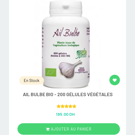
En Stock
AIL BULBE BIO - 200 GÉLULES VÉGÉTALES
Rated
5.00
195.00 DH
out of 5
AJOUTER AU PANIER