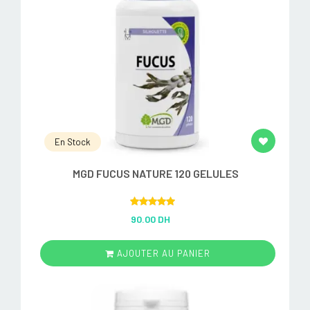
En Stock
MGD FUCUS NATURE 120 GELULES
Rated
5.00
90.00 DH
out of 5
AJOUTER AU PANIER