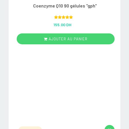
Coenzyme Q10 90 gélules "gph"
Rated
5.00
155.00 DH
out of 5
AJOUTER AU PANIER