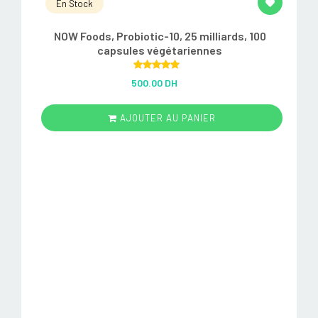
En Stock
NOW Foods, Probiotic-10, 25 milliards, 100
capsules végétariennes
Rated
5.00
500.00 DH
out of 5
AJOUTER AU PANIER