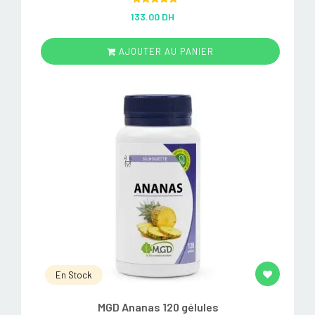
Rated
5.00
133.00 DH
out of 5
AJOUTER AU PANIER
En Stock
MGD Ananas 120 gélules