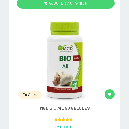
AJOUTER AU PANIER
En Stock
MGD BIO AIL 90 GELULES
Rated
5.00
92.00 DH
out of 5