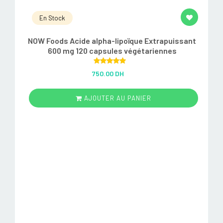
En Stock
NOW Foods Acide alpha-lipoïque Extrapuissant
600 mg 120 capsules végétariennes
Rated
5.00
750.00 DH
out of 5
AJOUTER AU PANIER