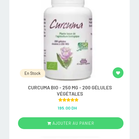
En Stock
CURCUMA BIO - 250 MG - 200 GÉLULES
VÉGÉTALES
Rated
5.00
195.00 DH
out of 5
AJOUTER AU PANIER