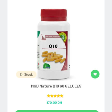
En Stock
MGD Nature Q10 60 GELULES
Rated
5.00
170.00 DH
out of 5