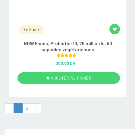
En Stock
NOW Foods, Probiotic-10, 25 milliards, 50
capsules végétariennes
Rated
5.00
350.00 DH
out of 5
AJOUTER AU PANIER
‹
1
2
›