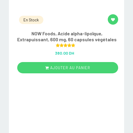
En Stock
NOW Foods, Acide alpha-lipoïque,
Extrapuissant, 600 mg, 60 capsules végétales
Rated
5.00
380.00 DH
out of 5
AJOUTER AU PANIER