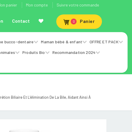
on panier
Mon compte
Suivre votre commande
on
Contact
Panier
0
ne bucco-dentaire
Maman bébé & enfant
OFFRE ET PACK
animales
Produits Bio
Recommandation 2024
on Biliaire Et L’élimination De La Bile, Aidant Ainsi À