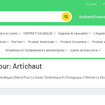
Accueil
M
Authentificati
ute et soins
COFFRET CAUDALIE
Hygiène & sexualité
L'hygiè
ical
Parfum
Produit Américain
Produit Coréenne
Produit 
Vitamines et Compléments alimentaires
sante et bien etre
our: Artichaut
éfiques (détox) Pour La Santé. Cholérétique Et Cholagogue, Il Stimule La Sécréti