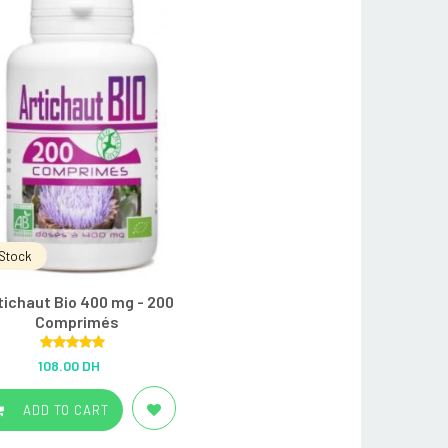
Stock
tichaut Bio 400 mg - 200
Comprimés
Rated
5.00
108.00 DH
out of 5
ADD TO CART