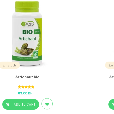
En Stock
En 
Artichaut bio
Ar
Rated
5.00
89.00 DH
out of 5
ADD TO CART