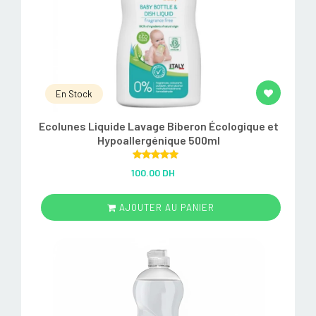
En Stock
Ecolunes Liquide Lavage Biberon Écologique et
Hypoallergénique 500ml
Rated
5.00
100.00 DH
out of 5
AJOUTER AU PANIER