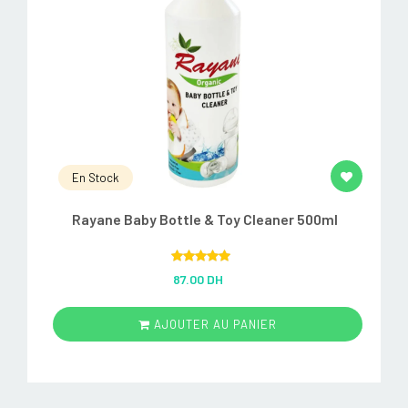
En Stock
Rayane Baby Bottle & Toy Cleaner 500ml
Rated
5.00
87.00 DH
out of 5
AJOUTER AU PANIER