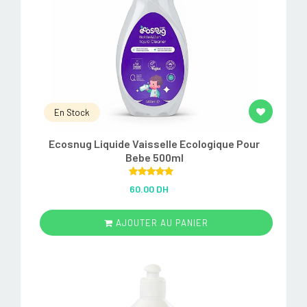
En Stock
Ecosnug Liquide Vaisselle Ecologique Pour
Bebe 500ml
Rated
5.00
60.00 DH
out of 5
AJOUTER AU PANIER