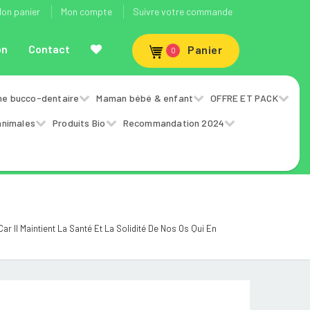
on panier
Mon compte
Suivre votre commande
on
Contact
Panier
0
ne bucco-dentaire
Maman bébé & enfant
OFFRE ET PACK
animales
Produits Bio
Recommandation 2024
r Il Maintient La Santé Et La Solidité De Nos Os Qui En