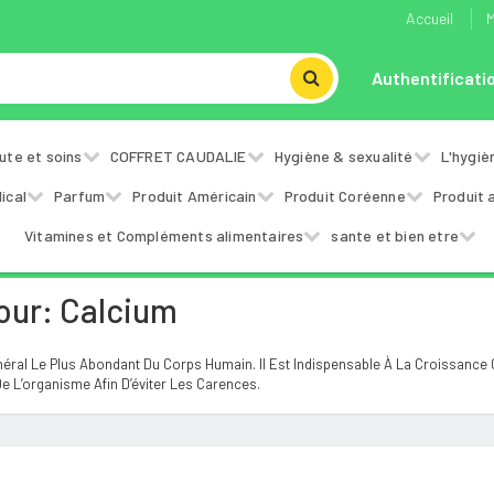
Accueil
M
Authentificati
ute et soins
COFFRET CAUDALIE
Hygiène & sexualité
L'hygiè
ical
Parfum
Produit Américain
Produit Coréenne
Produit 
Vitamines et Compléments alimentaires
sante et bien etre
our: Calcium
éral Le Plus Abondant Du Corps Humain. Il Est Indispensable À La Croissance Ca
e L’organisme Afin D’éviter Les Carences.