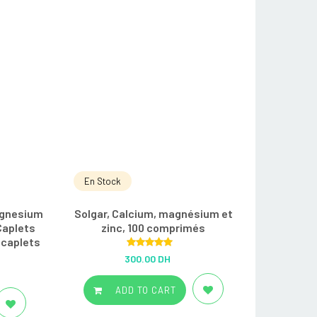
En Stock
agnesium
Solgar, Calcium, magnésium et
Caplets
zinc, 100 comprimés
 caplets
Rated
5.00
300.00 DH
out of 5
ADD TO CART