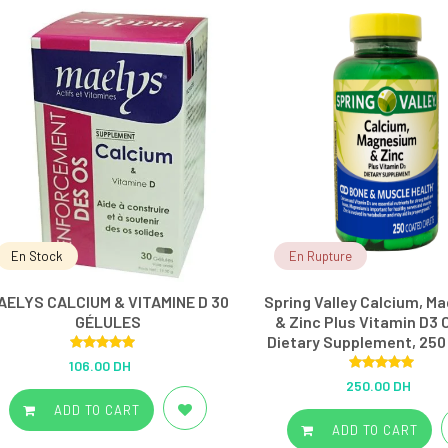
En Stock
En Rupture
AELYS CALCIUM & VITAMINE D 30
Spring Valley Calcium, M
GÉLULES
& Zinc Plus Vitamin D3 
Dietary Supplement, 250
Rated
5.00
106.00 DH
out of 5
Rated
5.00
250.00 DH
out of 5
ADD TO CART
ADD TO CART