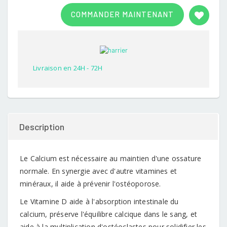
Rated
1
3.00
COMMANDER MAINTENANT
out of
5
based
on
customer
rating
Livraison en 24H - 72H
Description
Le Calcium est nécessaire au maintien d'une ossature
normale. En synergie avec d'autre vitamines et
minéraux, il aide à prévenir l'ostéoporose.
Le Vitamine D aide à l'absorption intestinale du
calcium, préserve l'équilibre calcique dans le sang, et
aide à la multiplication d'ostéoclastes pour solidifier les