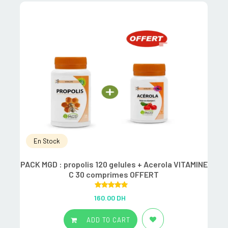
En Stock
PACK MGD : propolis 120 gelules + Acerola VITAMINE
C 30 comprimes OFFERT
Rated
5.00
160.00
DH
out of 5
ADD TO CART