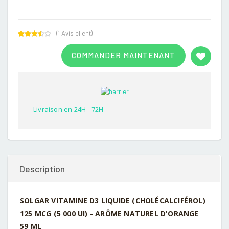
(
1
Avis client)
Rated
1
3.00
COMMANDER MAINTENANT
out of
5
based
on
customer
rating
Livraison en 24H - 72H
Description
SOLGAR VITAMINE D3 LIQUIDE (CHOLÉCALCIFÉROL)
125 MCG (5 000 UI) - ARÔME NATUREL D'ORANGE
59 ML