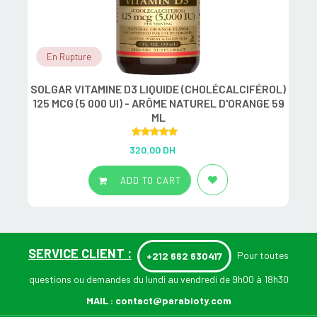
En Rupture
SOLGAR VITAMINE D3 LIQUIDE (CHOLÉCALCIFÉROL)
P
125 MCG (5 000 UI) - ARÔME NATUREL D'ORANGE 59
ML
Rated
5.00
320.00
DH
out of 5
ADD TO CART
SERVICE CLIENT :
Pour toutes
+212 662 630417
questions ou demandes du lundi au vendredi de 9h00 à 18h30
MAIL :
contact@parabioty.com