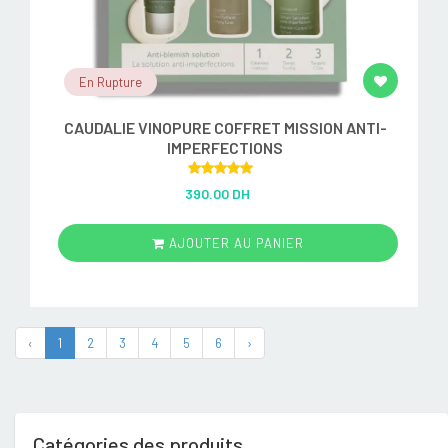
En Rupture
CAUDALIE VINOPURE COFFRET MISSION ANTI-
IMPERFECTIONS
Rated
5.00
390.00 DH
out of 5
AJOUTER AU PANIER
‹
1
2
3
4
5
6
›
Catégories des produits