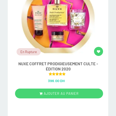
En Rupture
NUXE COFFRET PRODIGIEUSEMENT CULTE -
ÉDITION 2020
Rated
5.00
396.00 DH
out of 5
AJOUTER AU PANIER