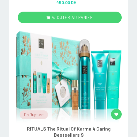
450.00 DH
out of 5
AJOUTER AU PANIER
En Rupture
RITUALS The Ritual Of Karma 4 Caring
Bestsellers S