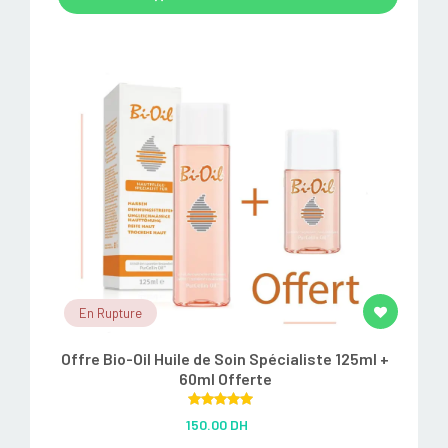
En Rupture
Offre Bio-Oil Huile de Soin Spécialiste 125ml +
60ml Offerte
Rated
5.00
150.00 DH
out of 5