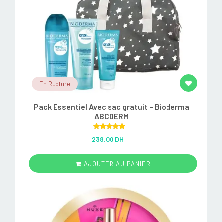
En Rupture
Pack Essentiel Avec sac gratuit – Bioderma
ABCDERM
Rated
5.00
238.00 DH
out of 5
AJOUTER AU PANIER