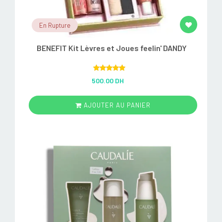
En Rupture
BENEFIT Kit Lèvres et Joues feelin' DANDY
Rated
5.00
500.00 DH
out of 5
AJOUTER AU PANIER