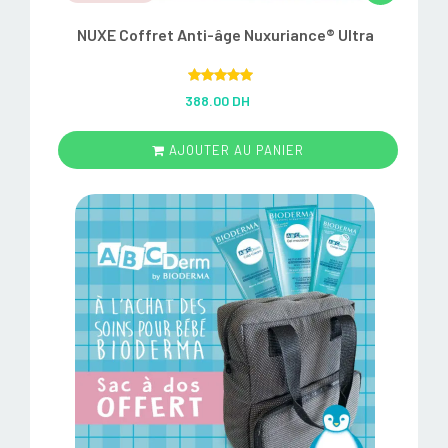
NUXE Coffret Anti-âge Nuxuriance® Ultra
Rated
5.00
388.00 DH
out of 5
AJOUTER AU PANIER