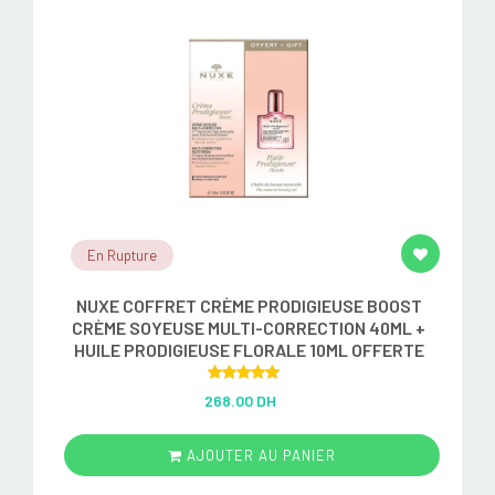
En Rupture
NUXE COFFRET CRÈME PRODIGIEUSE BOOST
CRÈME SOYEUSE MULTI-CORRECTION 40ML +
HUILE PRODIGIEUSE FLORALE 10ML OFFERTE
Rated
5.00
268.00 DH
out of 5
AJOUTER AU PANIER