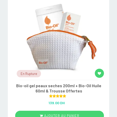
En Rupture
Bio-oil gel peaux seches 200ml + Bio-Oil Huile
60ml & Trousse Offertes
Rated
5.00
139.00 DH
out of 5
AJOUTER AU PANIER