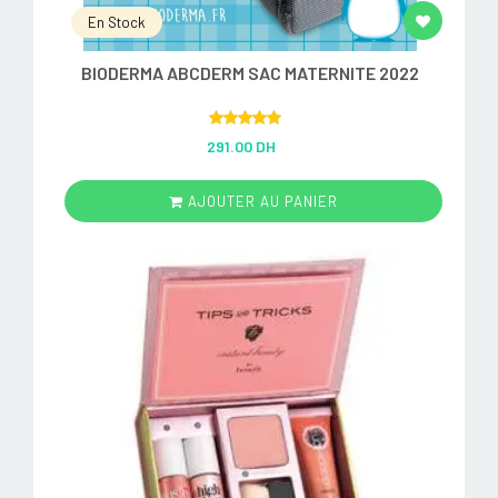
En Stock
BIODERMA ABCDERM SAC MATERNITE 2022
Rated
5.00
291.00 DH
out of 5
AJOUTER AU PANIER