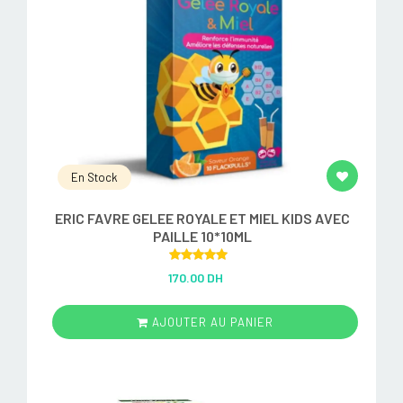
En Stock
ERIC FAVRE GELEE ROYALE ET MIEL KIDS AVEC
PAILLE 10*10ML
Rated
5.00
170.00 DH
out of 5
AJOUTER AU PANIER