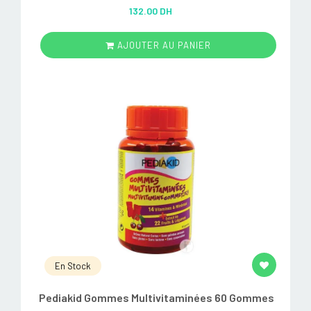
Rated
5.00
132.00 DH
out of 5
AJOUTER AU PANIER
En Stock
Pediakid Gommes Multivitaminées 60 Gommes