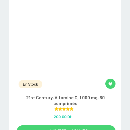
En Stock
21st Century, Vitamine C, 1 000 mg, 60
comprimés
Rated
5.00
200.00 DH
out of 5