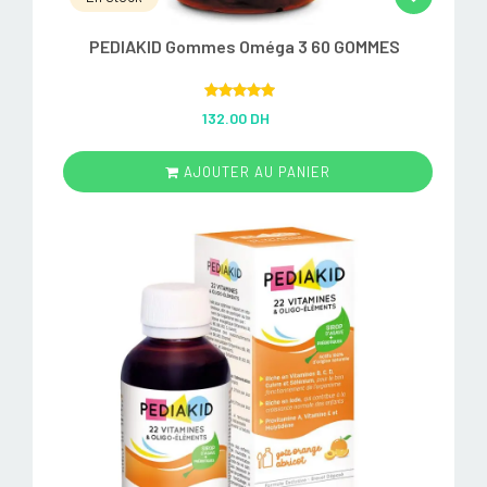
PEDIAKID Gommes Oméga 3 60 GOMMES
Rated
5.00
132.00 DH
out of 5
AJOUTER AU PANIER