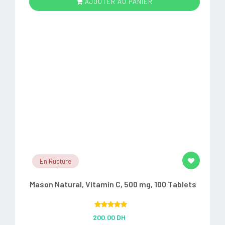
AJOUTER AU PANIER
En Rupture
Mason Natural, Vitamin C, 500 mg, 100 Tablets
Rated
5.00
200.00 DH
out of 5