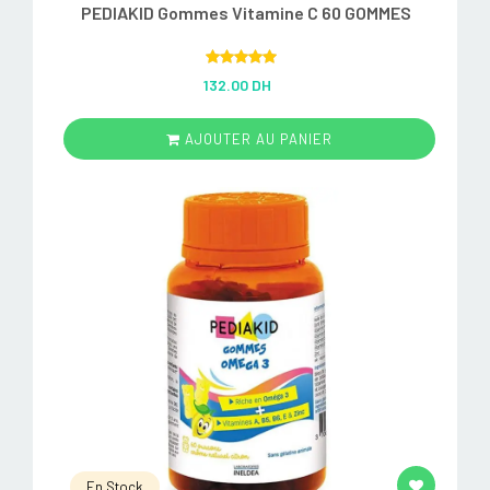
PEDIAKID Gommes Vitamine C 60 GOMMES
Rated
5.00
132.00 DH
out of 5
AJOUTER AU PANIER
En Stock