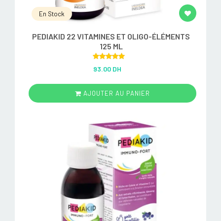
En Stock
PEDIAKID 22 VITAMINES ET OLIGO-ÉLÉMENTS
125 ML
Rated
5.00
93.00 DH
out of 5
AJOUTER AU PANIER