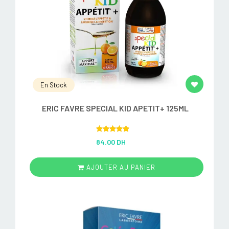
En Stock
ERIC FAVRE SPECIAL KID APETIT+ 125ML
Rated
5.00
84.00 DH
out of 5
AJOUTER AU PANIER