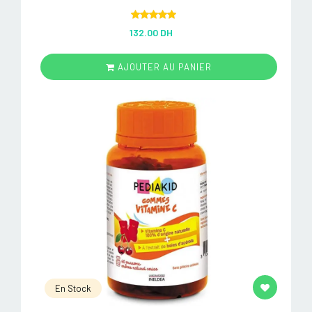
Rated
5.00
132.00 DH
out of 5
AJOUTER AU PANIER
En Stock