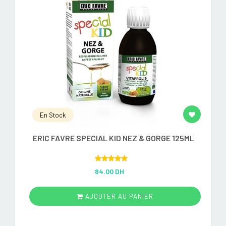
En Stock
ERIC FAVRE SPECIAL KID NEZ & GORGE 125ML
Rated
5.00
84.00 DH
out of 5
AJOUTER AU PANIER