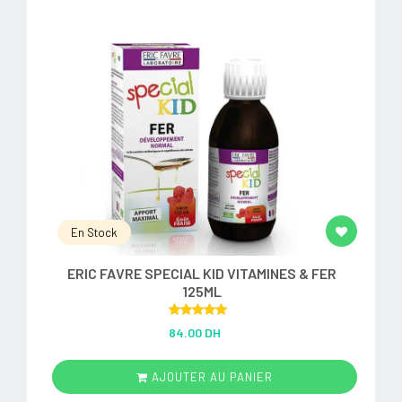
En Stock
ERIC FAVRE SPECIAL KID VITAMINES & FER
125ML
Rated
5.00
84.00 DH
out of 5
AJOUTER AU PANIER