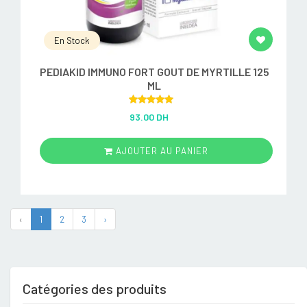
En Stock
PEDIAKID IMMUNO FORT GOUT DE MYRTILLE 125
ML
Rated
5.00
93.00 DH
out of 5
AJOUTER AU PANIER
‹
1
2
3
›
Catégories des produits