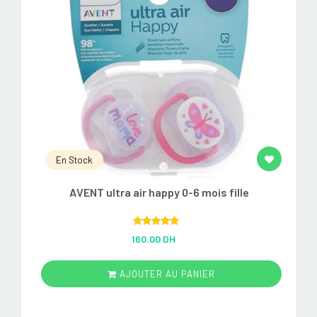
En Stock
AVENT ultra air happy 0-6 mois fille
Rated
5.00
160.00 DH
out of 5
AJOUTER AU PANIER