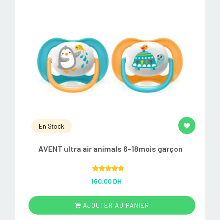
En Stock
AVENT ultra air animals 6-18mois garçon
Rated
5.00
160.00 DH
out of 5
AJOUTER AU PANIER