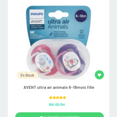
En Stock
AVENT ultra air animals 6-18mois fille
Rated
5.00
160.00 DH
out of 5