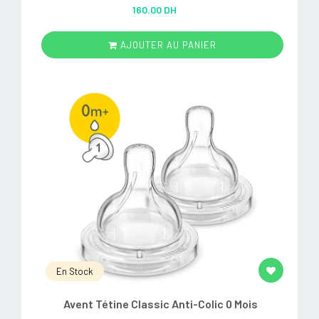
Rated
5.00
160.00 DH
out of 5
AJOUTER AU PANIER
En Stock
Avent Tétine Classic Anti-Colic 0 Mois