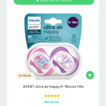
AJOUTER AU PANIER
En Stock
AVENT ultra air happy 6-18mois fille
Rated
5.00
160.00 DH
out of 5