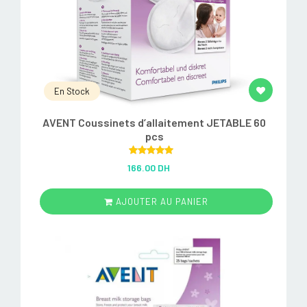
En Stock
AVENT Coussinets d’allaitement JETABLE 60
pcs
Rated
5.00
166.00 DH
out of 5
AJOUTER AU PANIER