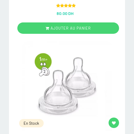
Rated
5.00
80.00 DH
out of 5
AJOUTER AU PANIER
En Stock