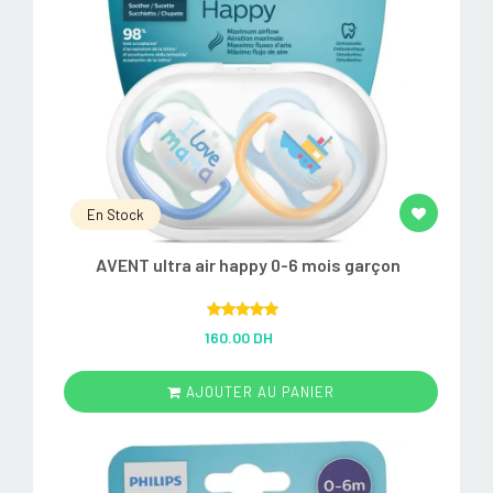
En Stock
AVENT ultra air happy 0-6 mois garçon
Rated
5.00
160.00 DH
out of 5
AJOUTER AU PANIER