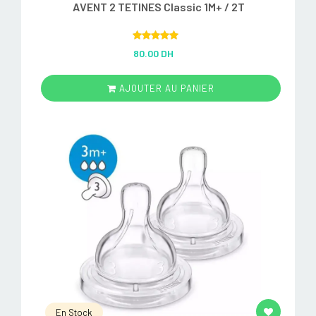
AVENT 2 TETINES Classic 1M+ / 2T
Rated
5.00
80.00 DH
out of 5
AJOUTER AU PANIER
En Stock