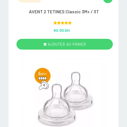
AVENT 2 TETINES Classic 3M+ / 3T
Rated
5.00
80.00 DH
out of 5
AJOUTER AU PANIER