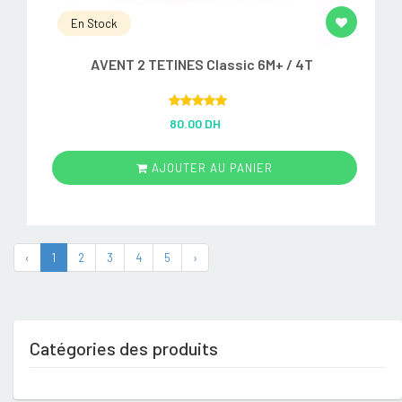
En Stock
AVENT 2 TETINES Classic 6M+ / 4T
Rated
5.00
80.00 DH
out of 5
AJOUTER AU PANIER
‹
1
2
3
4
5
›
Catégories des produits