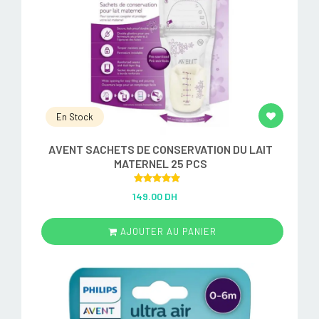
En Stock
AVENT SACHETS DE CONSERVATION DU LAIT
MATERNEL 25 PCS
Rated
5.00
149.00 DH
out of 5
AJOUTER AU PANIER