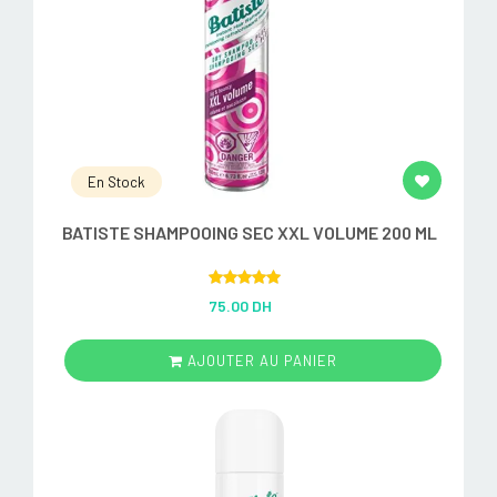
En Stock
BATISTE SHAMPOOING SEC XXL VOLUME 200 ML
Rated
5.00
75.00 DH
out of 5
AJOUTER AU PANIER