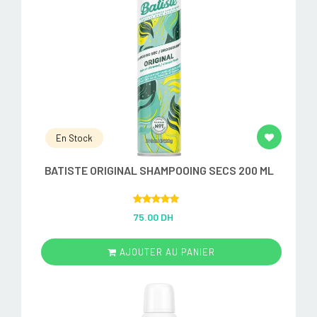
En Stock
BATISTE ORIGINAL SHAMPOOING SECS 200 ML
Rated
5.00
75.00 DH
out of 5
AJOUTER AU PANIER