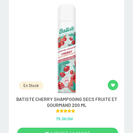
En Stock
BATISTE CHERRY SHAMPOOING SECS FRUITE ET
GOURMAND 200 ML
Rated
5.00
75.00 DH
out of 5