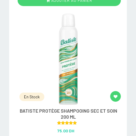
AJOUTER AU PANIER
En Stock
BATISTE PROTÈGE SHAMPOOING SEC ET SOIN
200 ML
Rated
5.00
75.00 DH
out of 5