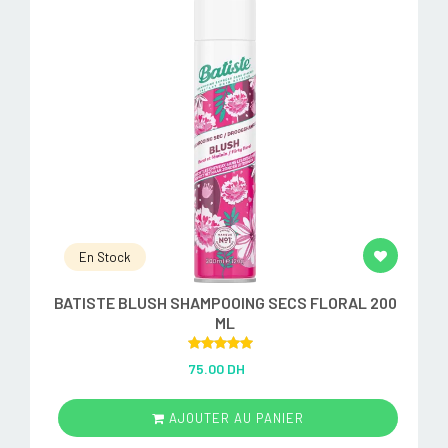
En Stock
BATISTE BLUSH SHAMPOOING SECS FLORAL 200
ML
Rated
5.00
75.00 DH
out of 5
AJOUTER AU PANIER