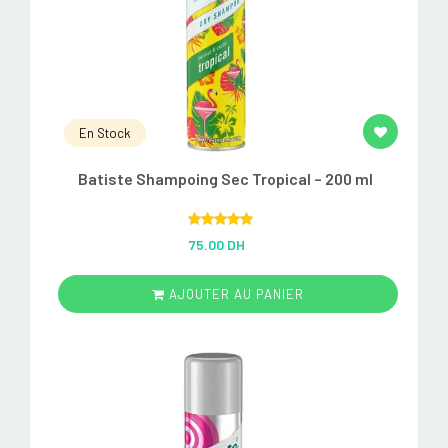
En Stock
Batiste Shampoing Sec Tropical – 200 ml
Rated
5.00
75.00 DH
out of 5
AJOUTER AU PANIER