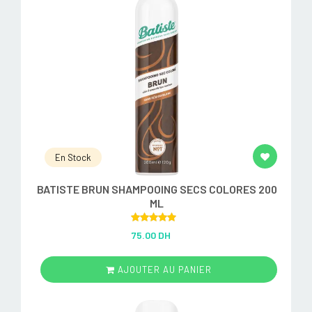
En Stock
BATISTE BRUN SHAMPOOING SECS COLORES 200
ML
Rated
5.00
75.00 DH
out of 5
AJOUTER AU PANIER