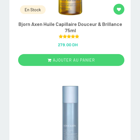
En Stock
Bjorn Axen Huile Capillaire Douceur & Brillance
75ml
Rated
5.00
279.00 DH
out of 5
AJOUTER AU PANIER