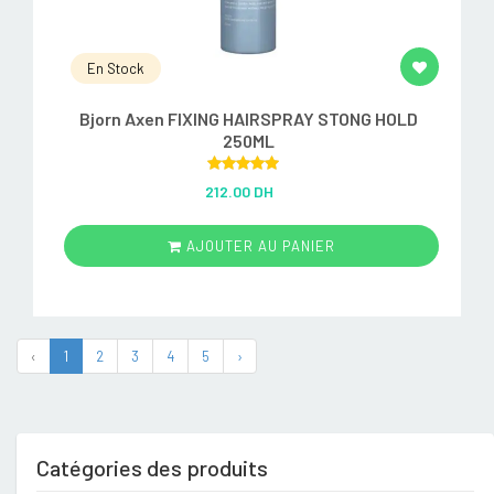
En Stock
Bjorn Axen FIXING HAIRSPRAY STONG HOLD
250ML
Rated
5.00
212.00 DH
out of 5
AJOUTER AU PANIER
‹
1
2
3
4
5
›
Catégories des produits