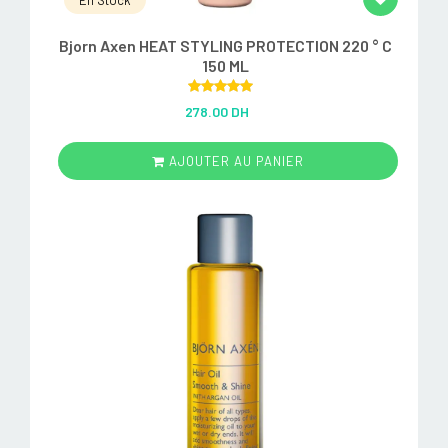
En Stock
Bjorn Axen HEAT STYLING PROTECTION 220 ° C
150 ML
Rated
5.00
278.00 DH
out of 5
AJOUTER AU PANIER