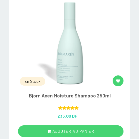
En Stock
Bjorn Axen Moisture Shampoo 250ml
Rated
5.00
235.00 DH
out of 5
AJOUTER AU PANIER