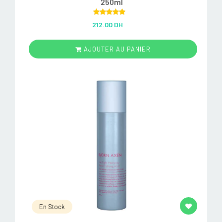
250ml
Rated
5.00
212.00 DH
out of 5
AJOUTER AU PANIER
En Stock