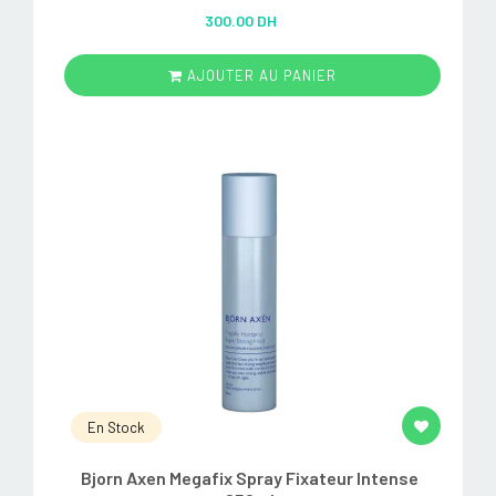
Rated
5.00
300.00 DH
out of 5
AJOUTER AU PANIER
En Stock
Bjorn Axen Megafix Spray Fixateur Intense