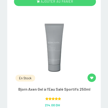
AJOUTER AU PANIER
En Stock
Bjorn Axen Gel à l’Eau Salé Sportifs 250ml
Rated
5.00
214.00 DH
out of 5