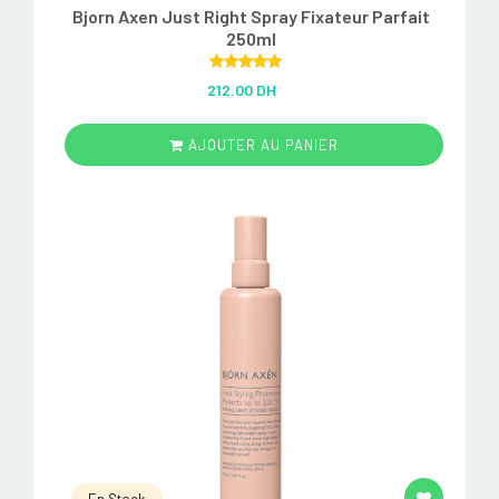
Bjorn Axen Just Right Spray Fixateur Parfait
250ml
Rated
5.00
212.00 DH
out of 5
AJOUTER AU PANIER