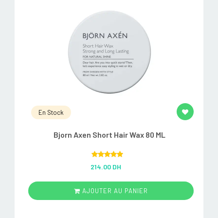
En Stock
Bjorn Axen Short Hair Wax 80 ML
Rated
5.00
214.00 DH
out of 5
AJOUTER AU PANIER