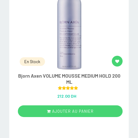
En Stock
Bjorn Axen VOLUME MOUSSE MEDIUM HOLD 200
ML
Rated
5.00
212.00 DH
out of 5
AJOUTER AU PANIER