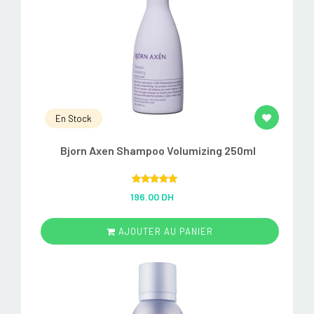
En Stock
Bjorn Axen Shampoo Volumizing 250ml
Rated
5.00
196.00 DH
out of 5
AJOUTER AU PANIER