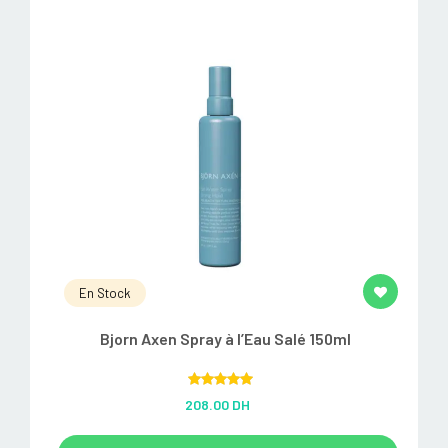
En Stock
Bjorn Axen Spray à l’Eau Salé 150ml
Rated
5.00
208.00 DH
out of 5