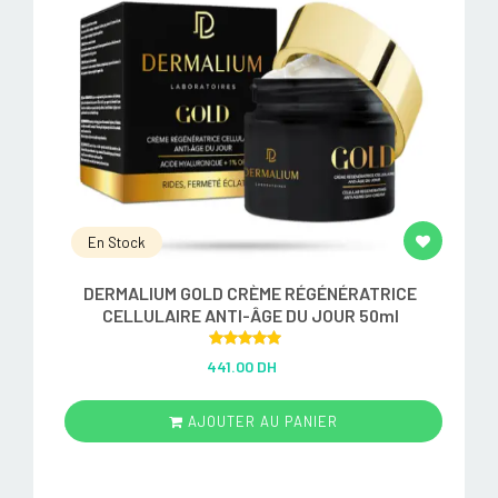
En Stock
DERMALIUM GOLD CRÈME RÉGÉNÉRATRICE
CELLULAIRE ANTI-ÂGE DU JOUR 50ml
Rated
5.00
441.00 DH
out of 5
AJOUTER AU PANIER