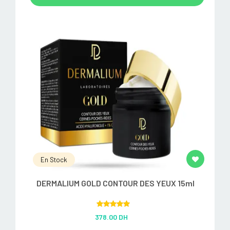
En Stock
DERMALIUM GOLD CONTOUR DES YEUX 15ml
Rated
5.00
378.00 DH
out of 5