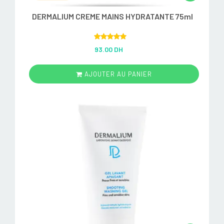
DERMALIUM CREME MAINS HYDRATANTE 75ml
Rated
5.00
93.00 DH
out of 5
AJOUTER AU PANIER