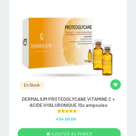
En Stock
DERMALIUM PROTEOGLYCANE VITAMINE C +
ACIDE HYALURONIQUE 10x ampoules
Rated
5.00
434.00 DH
out of 5
AJOUTER AU PANIER