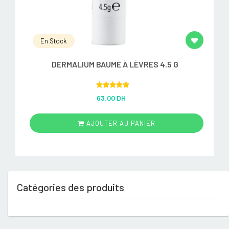
En Stock
DERMALIUM BAUME À LÈVRES 4.5 G
Rated
5.00
63.00 DH
out of 5
AJOUTER AU PANIER
Catégories des produits