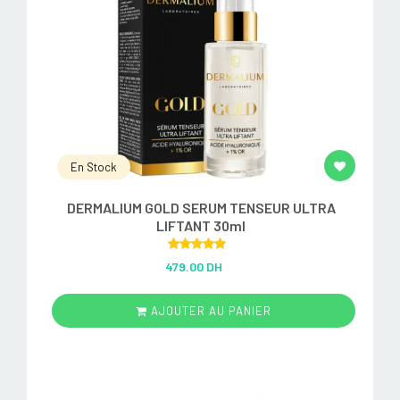
En Stock
DERMALIUM GOLD SERUM TENSEUR ULTRA
LIFTANT 30ml
Rated
5.00
479.00 DH
out of 5
AJOUTER AU PANIER