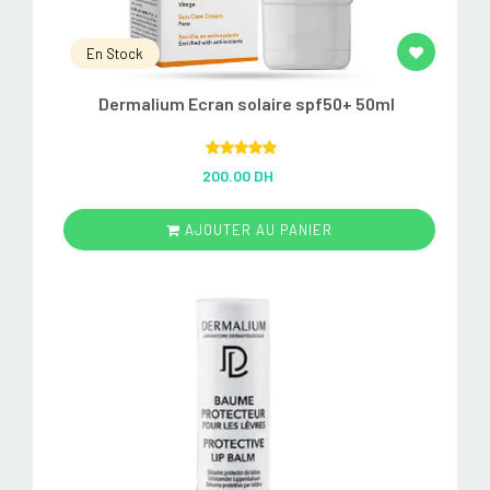
En Stock
Dermalium Ecran solaire spf50+ 50ml
Rated
5.00
200.00 DH
out of 5
AJOUTER AU PANIER