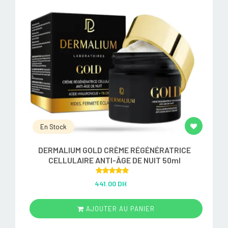
En Stock
DERMALIUM GOLD CRÈME RÉGÉNÉRATRICE
CELLULAIRE ANTI-ÂGE DE NUIT 50ml
Rated
5.00
441.00 DH
out of 5
AJOUTER AU PANIER