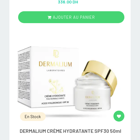
336.00 DH
out of 5
AJOUTER AU PANIER
En Stock
DERMALIUM CRÈME HYDRATANTE SPF30 50ml