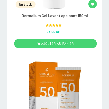
En Stock
Dermalium Gel Lavant apaisant 150ml
Rated
5.00
125.00 DH
out of 5
AJOUTER AU PANIER