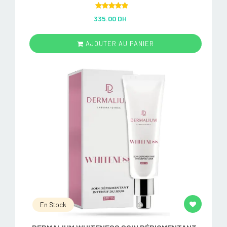
Rated
5.00
335.00 DH
out of 5
AJOUTER AU PANIER
En Stock