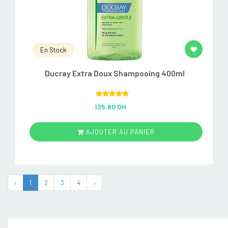
En Stock
Ducray Extra Doux Shampooing 400ml
Rated
5.00
135.80 DH
out of 5
AJOUTER AU PANIER
‹
1
2
3
4
›