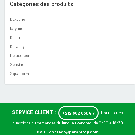
Catégories des produits
Dexyane
Ictyane
Kelual
Keracnyl
Melascreen
Sensinol
Squanorm
SERVICE CLIENT :
Pour toutes
+212 662 630417
questions ou demandes du lundi au vendredi de 9h00 à 18h30
MAIL :
contact@parabioty.com