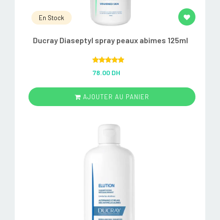
En Stock
Ducray Diaseptyl spray peaux abimes 125ml
Rated
5.00
78.00 DH
out of 5
AJOUTER AU PANIER