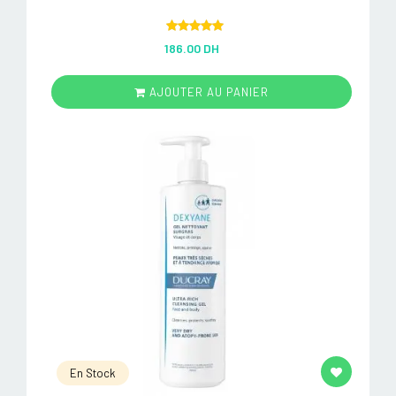
Rated
5.00
186.00 DH
out of 5
AJOUTER AU PANIER
En Stock