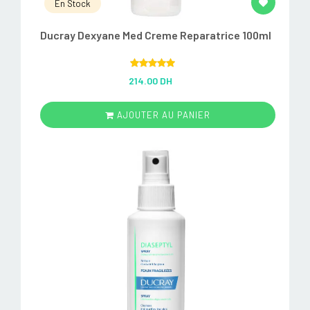
En Stock
Ducray Dexyane Med Creme Reparatrice 100ml
Rated
5.00
214.00 DH
out of 5
AJOUTER AU PANIER