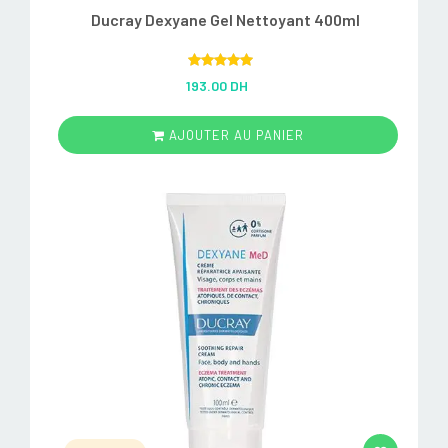
Ducray Dexyane Gel Nettoyant 400ml
Rated
5.00
193.00 DH
out of 5
AJOUTER AU PANIER