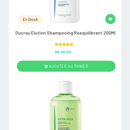
En Stock
Ducray Elution Shampooing Rèequilibrant 200Ml
Rated
5.00
98.00 DH
out of 5
AJOUTER AU PANIER