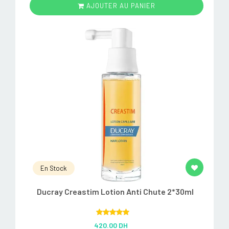
AJOUTER AU PANIER
En Stock
Ducray Creastim Lotion Anti Chute 2*30ml
Rated
5.00
420.00 DH
out of 5