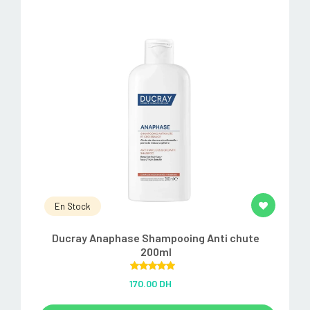
En Stock
Ducray Anaphase Shampooing Anti chute
200ml
Rated
5.00
170.00 DH
out of 5