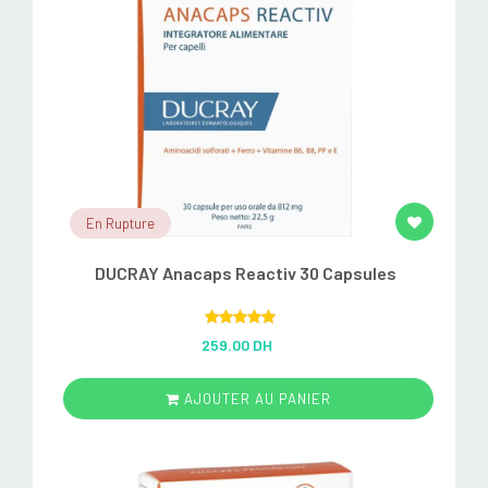
En Rupture
DUCRAY Anacaps Reactiv 30 Capsules
Rated
5.00
259.00 DH
out of 5
AJOUTER AU PANIER