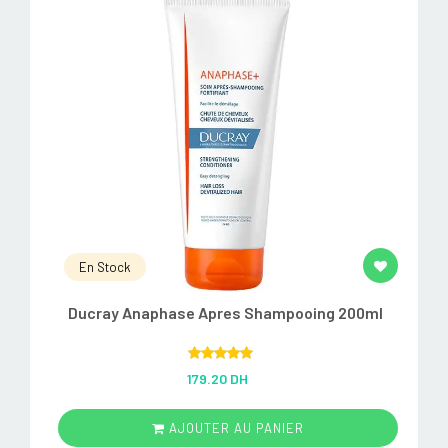
En Stock
Ducray Anaphase Apres Shampooing 200ml
Rated
5.00
179.20 DH
out of 5
AJOUTER AU PANIER