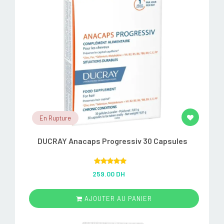
En Rupture
DUCRAY Anacaps Progressiv 30 Capsules
Rated
5.00
259.00 DH
out of 5
AJOUTER AU PANIER