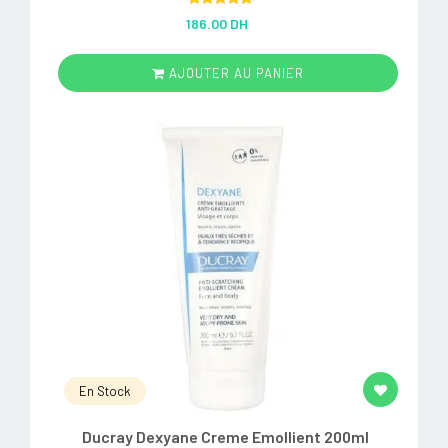
Rated
5.00
186.00 DH
out of 5
AJOUTER AU PANIER
En Stock
Ducray Dexyane Creme Emollient 200ml