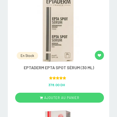
En Stock
EPTADERM EPTA SPOT SÉRUM (30 ML)
Rated
5.00
378.00 DH
out of 5
AJOUTER AU PANIER