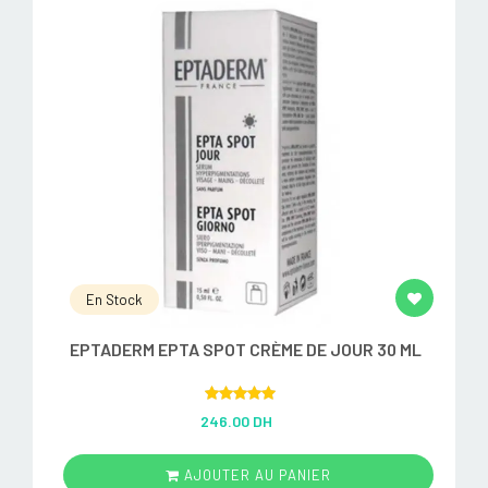
En Stock
EPTADERM EPTA SPOT CRÈME DE JOUR 30 ML
Rated
5.00
246.00 DH
out of 5
AJOUTER AU PANIER