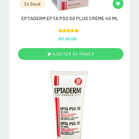
En Stock
EPTADERM EPTA PSO 50 PLUS CRÈME 40 ML
Rated
5.00
157.00 DH
out of 5
AJOUTER AU PANIER