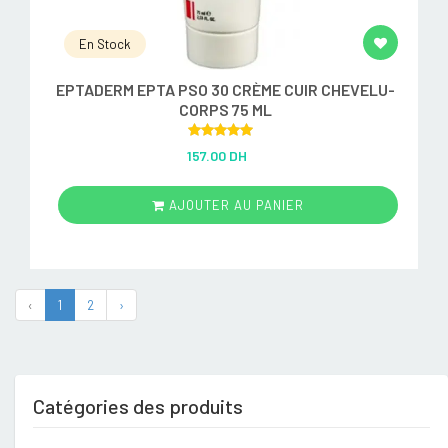
En Stock
EPTADERM EPTA PSO 30 CRÈME CUIR CHEVELU-
CORPS 75 ML
Rated
5.00
157.00 DH
out of 5
AJOUTER AU PANIER
‹
1
2
›
Catégories des produits