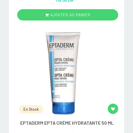
115.00 DH
out of 5
AJOUTER AU PANIER
En Stock
EPTADERM EPTA CRÈME HYDRATANTE 50 ML