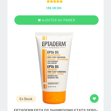
Rated
5.00
136.00 DH
out of 5
AJOUTER AU PANIER
En Stock
EPTADERM EPTA DS SHAMPOOING ETATS SEBO-