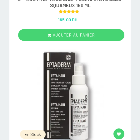
SQUAMEUX 150 ML
Rated
5.00
165.00 DH
out of 5
AJOUTER AU PANIER
En Stock