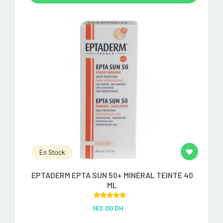
En Stock
EPTADERM EPTA SUN 50+ MINÉRAL TEINTÉ 40
ML
Rated
5.00
162.00 DH
out of 5