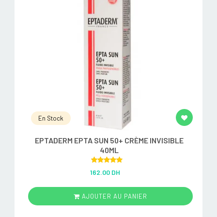
En Stock
EPTADERM EPTA SUN 50+ CRÈME INVISIBLE
40ML
Rated
5.00
162.00 DH
out of 5
AJOUTER AU PANIER