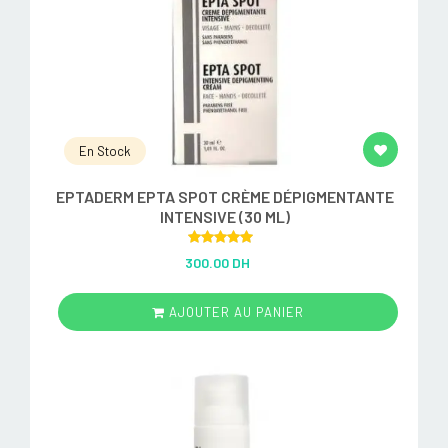
En Stock
EPTADERM EPTA SPOT CRÈME DÉPIGMENTANTE
INTENSIVE (30 ML)
Rated
5.00
300.00 DH
out of 5
AJOUTER AU PANIER