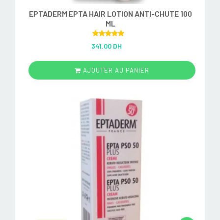
EPTADERM EPTA HAIR LOTION ANTI-CHUTE 100
ML
Rated
5.00
341.00 DH
out of 5
AJOUTER AU PANIER