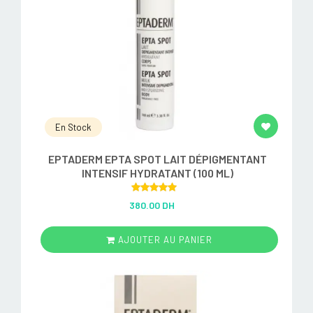
En Stock
EPTADERM EPTA SPOT LAIT DÉPIGMENTANT
INTENSIF HYDRATANT (100 ML)
Rated
5.00
380.00 DH
out of 5
AJOUTER AU PANIER