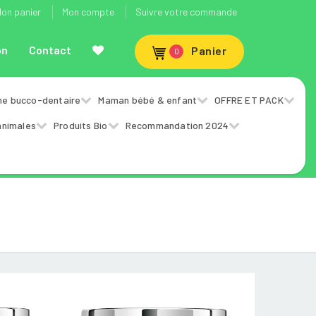
on panier
Mon compte
Suivre votre commande
on
Contact
Panier
0
ne bucco-dentaire
Maman bébé & enfant
OFFRE ET PACK
animales
Produits Bio
Recommandation 2024