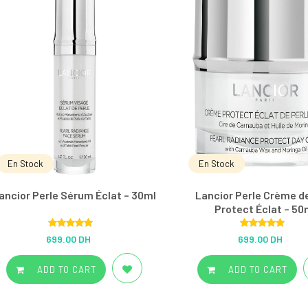
En Stock
En Stock
ancior Perle Sérum Éclat – 30ml
Lancior Perle Crème d
Protect Éclat – 50
Rated
5.00
Rated
5.00
699.00 DH
699.00 DH
out of 5
out of 5
ADD TO CART
ADD TO CART