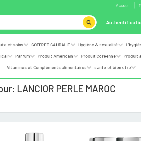
Accueil
M
Authentificati
ute et soins
COFFRET CAUDALIE
Hygiène & sexualité
L'hygiè
ical
Parfum
Produit Américain
Produit Coréenne
Produit 
Vitamines et Compléments alimentaires
sante et bien etre
Pour: LANCIOR PERLE MAROC