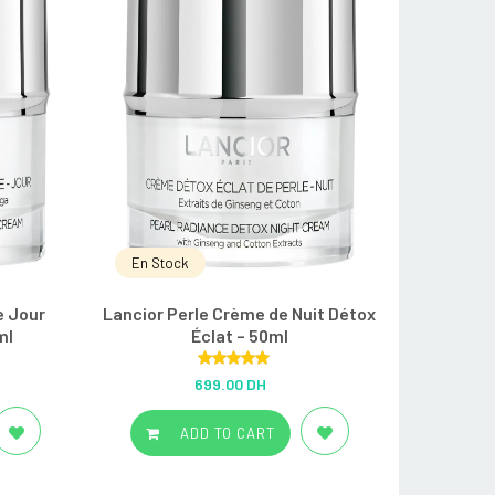
En Stock
e Jour
Lancior Perle Crème de Nuit Détox
ml
Éclat – 50ml
Rated
5.00
699.00 DH
out of 5
ADD TO CART