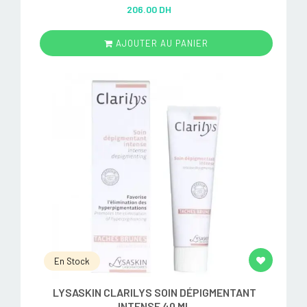
Rated
5.00
206.00 DH
out of 5
AJOUTER AU PANIER
En Stock
LYSASKIN CLARILYS SOIN DÉPIGMENTANT
INTENSE 40 ML