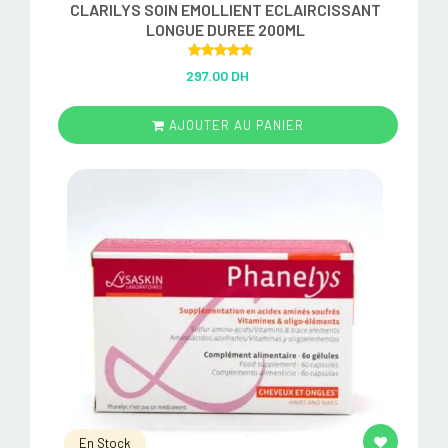
CLARILYS SOIN EMOLLIENT ECLAIRCISSANT
LONGUE DUREE 200ML
Rated
5.00
297.00 DH
out of 5
AJOUTER AU PANIER
En Stock