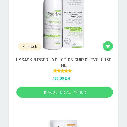
En Stock
LYSASKIN PSORILYS LOTION CUIR CHEVELU 150
ML
Rated
5.00
157.00 DH
out of 5
AJOUTER AU PANIER