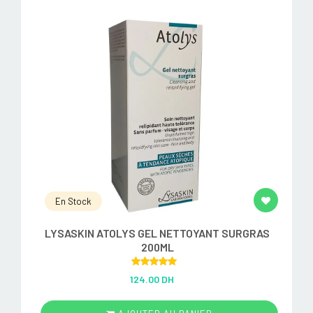
En Stock
LYSASKIN ATOLYS GEL NETTOYANT SURGRAS
200ML
Rated
5.00
124.00 DH
out of 5