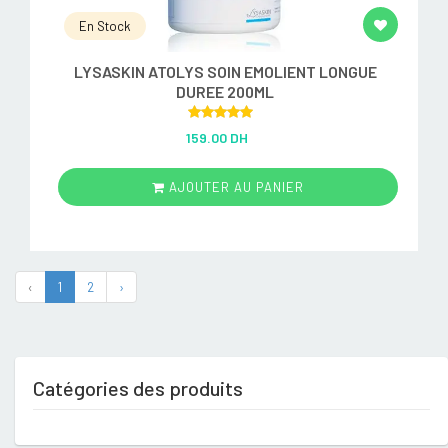
En Stock
LYSASKIN ATOLYS SOIN EMOLIENT LONGUE
DUREE 200ML
Rated
5.00
159.00 DH
out of 5
AJOUTER AU PANIER
‹
1
2
›
Catégories des produits