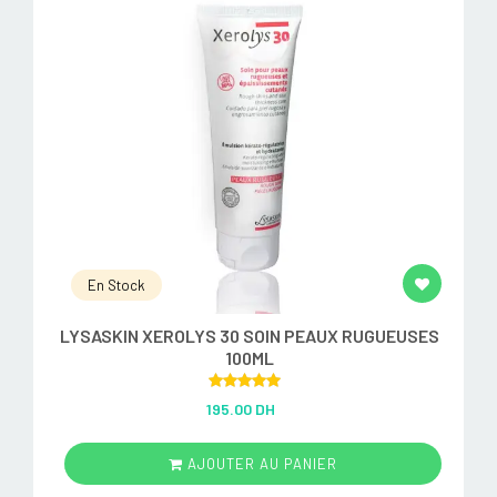
En Stock
LYSASKIN XEROLYS 30 SOIN PEAUX RUGUEUSES
100ML
Rated
5.00
195.00 DH
out of 5
AJOUTER AU PANIER