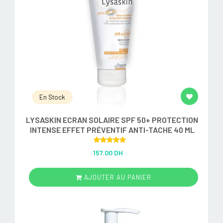
En Stock
LYSASKIN ECRAN SOLAIRE SPF 50+ PROTECTION
INTENSE EFFET PRÉVENTIF ANTI-TACHE 40 ML
Rated
5.00
157.00 DH
out of 5
AJOUTER AU PANIER