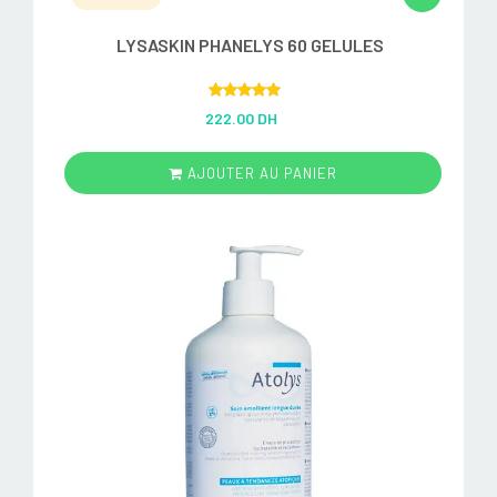
LYSASKIN PHANELYS 60 GELULES
Rated
5.00
222.00 DH
out of 5
AJOUTER AU PANIER