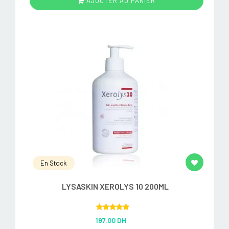
AJOUTER AU PANIER
En Stock
LYSASKIN XEROLYS 10 200ML
Rated
5.00
197.00 DH
out of 5