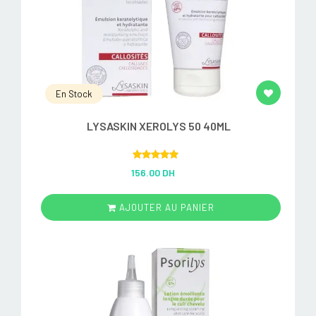
En Stock
LYSASKIN XEROLYS 50 40ML
Rated
5.00
156.00 DH
out of 5
AJOUTER AU PANIER