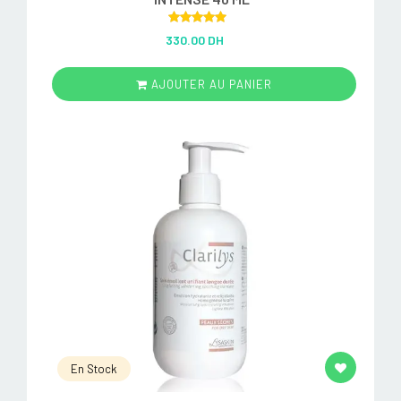
Rated
5.00
330.00 DH
out of 5
AJOUTER AU PANIER
En Stock