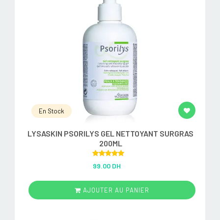
En Stock
LYSASKIN PSORILYS GEL NETTOYANT SURGRAS
200ML
Rated
5.00
99.00 DH
out of 5
AJOUTER AU PANIER