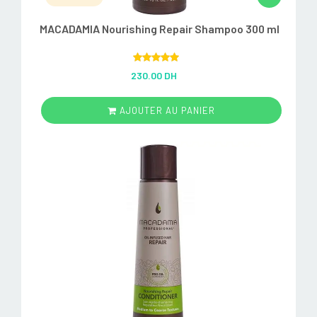
MACADAMIA Nourishing Repair Shampoo 300 ml
Rated
5.00
230.00 DH
out of 5
AJOUTER AU PANIER