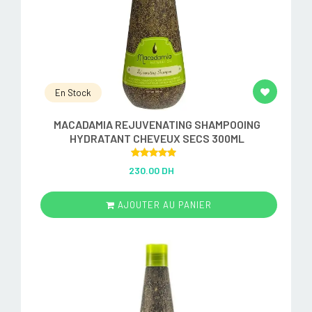
En Stock
MACADAMIA REJUVENATING SHAMPOOING
HYDRATANT CHEVEUX SECS 300ML
Rated
5.00
230.00 DH
out of 5
AJOUTER AU PANIER