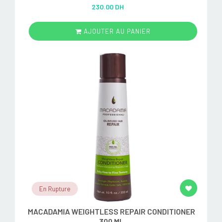
Rated
5.00
230.00 DH
out of 5
AJOUTER AU PANIER
En Rupture
MACADAMIA WEIGHTLESS REPAIR CONDITIONER
300 ML