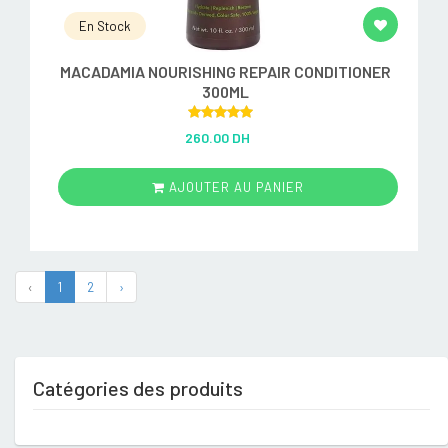
En Stock
MACADAMIA NOURISHING REPAIR CONDITIONER
300ML
Rated
5.00
260.00 DH
out of 5
AJOUTER AU PANIER
‹
1
2
›
Catégories des produits