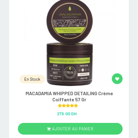
En Stock
MACADAMIA WHIPPED DETAILING Crème
Coiffante 57 Gr
Rated
5.00
275.00 DH
out of 5
AJOUTER AU PANIER