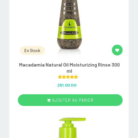
En Stock
Macadamia Natural Oil Moisturizing Rinse 300
ml
Rated
5.00
261.00 DH
out of 5
AJOUTER AU PANIER