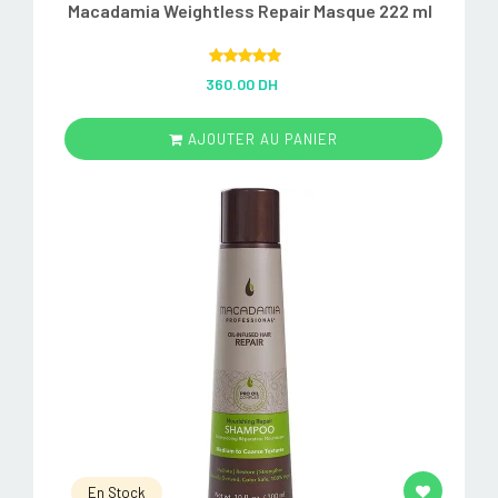
Macadamia Weightless Repair Masque 222 ml
Rated
5.00
360.00 DH
out of 5
AJOUTER AU PANIER
En Stock