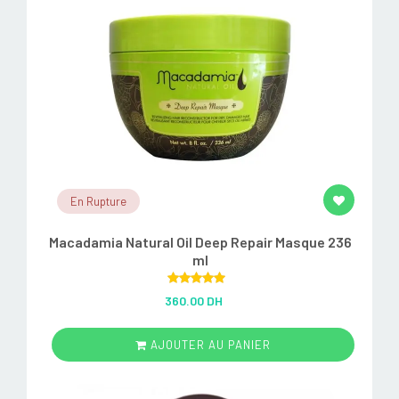
En Rupture
Macadamia Natural Oil Deep Repair Masque 236
ml
Rated
5.00
360.00 DH
out of 5
AJOUTER AU PANIER