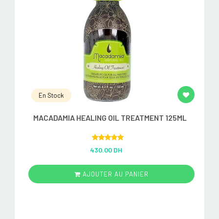
En Stock
MACADAMIA HEALING OIL TREATMENT 125ML
Rated
5.00
430.00 DH
out of 5
AJOUTER AU PANIER