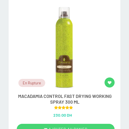
En Rupture
MACADAMIA CONTROL FAST DRYING WORKING
SPRAY 300 ML
Rated
5.00
230.00 DH
out of 5