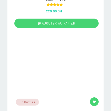
Rated
5.00
220.00 DH
out of 5
AJOUTER AU PANIER
En Rupture