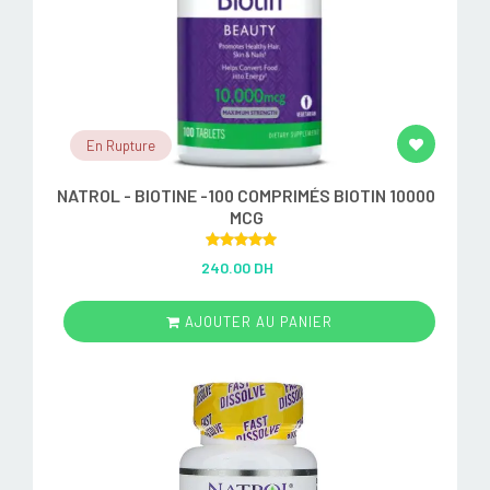
En Rupture
NATROL - BIOTINE -100 COMPRIMÉS BIOTIN 10000
MCG
Rated
5.00
240.00 DH
out of 5
AJOUTER AU PANIER