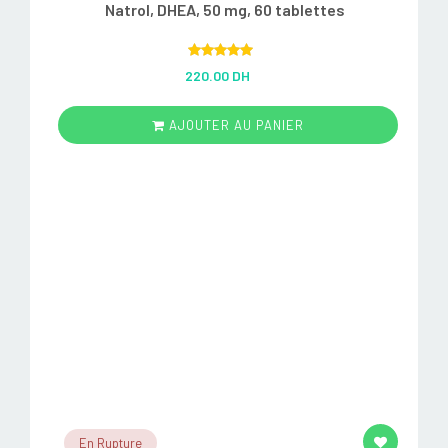
Natrol, DHEA, 50 mg, 60 tablettes
Rated
5.00
220.00 DH
out of 5
AJOUTER AU PANIER
En Rupture