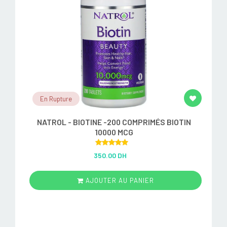
En Rupture
NATROL - BIOTINE -200 COMPRIMÉS BIOTIN
10000 MCG
Rated
5.00
350.00 DH
out of 5
AJOUTER AU PANIER