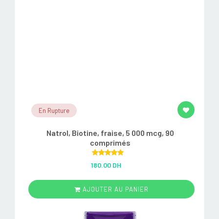
En Rupture
Natrol, Biotine, fraise, 5 000 mcg, 90
comprimés
Rated
5.00
180.00 DH
out of 5
AJOUTER AU PANIER