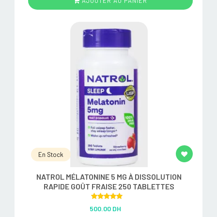
AJOUTER AU PANIER
En Stock
NATROL MÉLATONINE 5 MG À DISSOLUTION
RAPIDE GOÛT FRAISE 250 TABLETTES
Rated
5.00
500.00 DH
out of 5