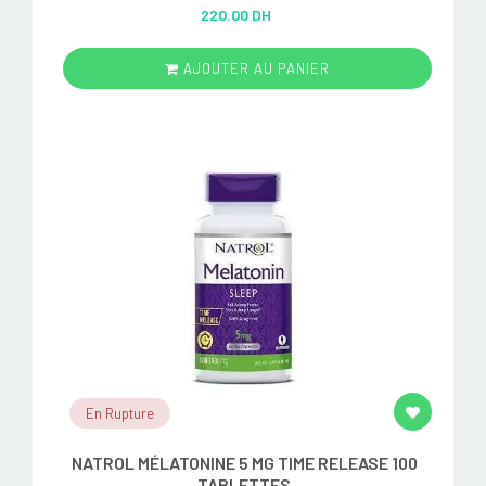
Rated
5.00
220.00 DH
out of 5
AJOUTER AU PANIER
En Rupture
NATROL MÉLATONINE 5 MG TIME RELEASE 100
TABLETTES