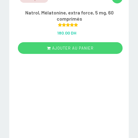
Natrol, Mélatonine, extra force, 5 mg, 60
comprimés
Rated
5.00
180.00 DH
out of 5
AJOUTER AU PANIER