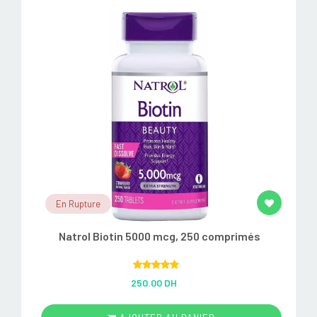
En Rupture
Natrol Biotin 5000 mcg, 250 comprimés
Rated
5.00
250.00 DH
out of 5