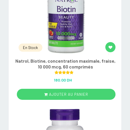
En Stock
Natrol, Biotine, concentration maximale, fraise,
10 000 mcg, 60 comprimés
Rated
5.00
180.00 DH
out of 5
AJOUTER AU PANIER