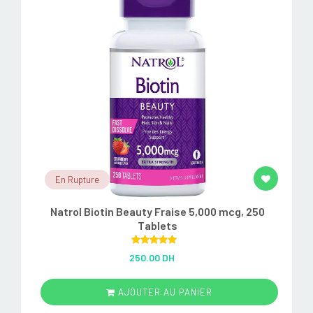
En Rupture
Natrol Biotin Beauty Fraise 5,000 mcg, 250
Tablets
Rated
5.00
250.00 DH
out of 5
AJOUTER AU PANIER