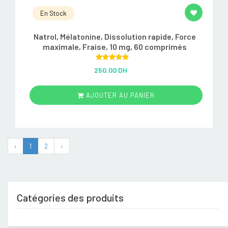
En Stock
Natrol, Mélatonine, Dissolution rapide, Force
maximale, Fraise, 10 mg, 60 comprimés
Rated
5.00
250.00 DH
out of 5
AJOUTER AU PANIER
‹
1
2
›
Catégories des produits