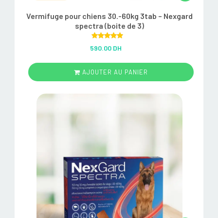
Vermifuge pour chiens 30.-60kg 3tab – Nexgard
spectra (boite de 3)
Rated
5.00
590.00 DH
out of 5
AJOUTER AU PANIER