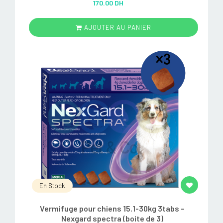
170.00 DH
out of 5
AJOUTER AU PANIER
En Stock
Vermifuge pour chiens 15.1-30kg 3tabs –
Nexgard spectra (boite de 3)