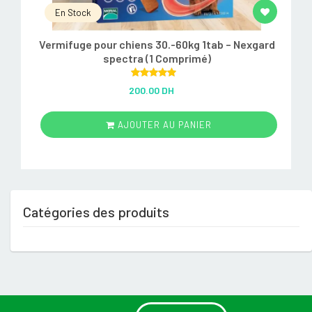
En Stock
Vermifuge pour chiens 30.-60kg 1tab – Nexgard
spectra (1 Comprimé)
Rated
5.00
200.00 DH
out of 5
AJOUTER AU PANIER
Catégories des produits