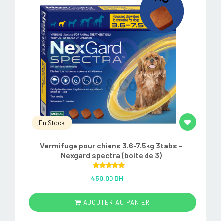
En Stock
Vermifuge pour chiens 3.6-7.5kg 3tabs –
Nexgard spectra (boite de 3)
Rated
5.00
450.00 DH
out of 5
AJOUTER AU PANIER