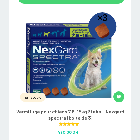
En Stock
Vermifuge pour chiens 7.6-15kg 3tabs – Nexgard
spectra (boite de 3)
Rated
5.00
490.00 DH
out of 5