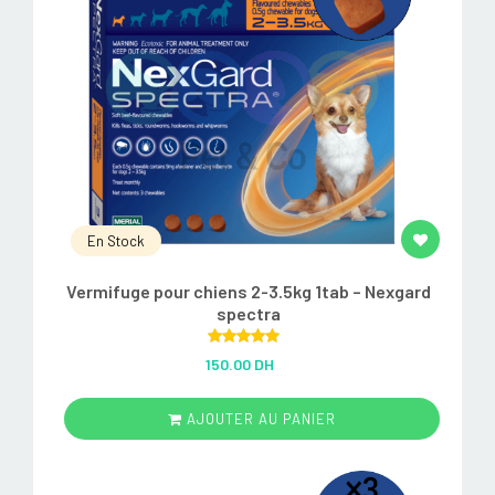
En Stock
Vermifuge pour chiens 2-3.5kg 1tab – Nexgard
spectra
Rated
5.00
150.00 DH
out of 5
AJOUTER AU PANIER