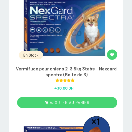
En Stock
Vermifuge pour chiens 2-3.5kg 3tabs – Nexgard
spectra (Boite de 3)
Rated
5.00
430.00 DH
out of 5
AJOUTER AU PANIER