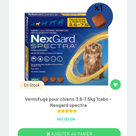
En Stock
Vermifuge pour chiens 3.6-7.5kg 1tabs –
Nexgard spectra
Rated
5.00
160.00 DH
out of 5
AJOUTER AU PANIER