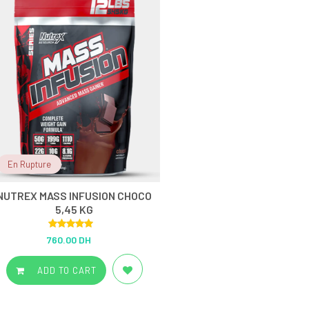
En Rupture
NUTREX MASS INFUSION CHOCO
5,45 KG
Rated
5.00
760.00 DH
out of 5
ADD TO CART