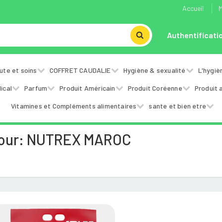
Accueil
M
Authentificati
ute et soins
COFFRET CAUDALIE
Hygiène & sexualité
L'hygiè
ical
Parfum
Produit Américain
Produit Coréenne
Produit 
Vitamines et Compléments alimentaires
sante et bien etre
Pour: NUTREX MAROC