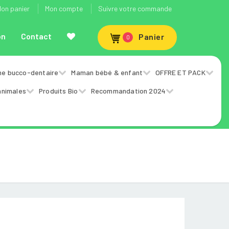
on panier
Mon compte
Suivre votre commande
on
Contact
Panier
0
ne bucco-dentaire
Maman bébé & enfant
OFFRE ET PACK
animales
Produits Bio
Recommandation 2024