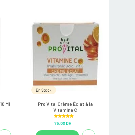
En Stock
10 Ml
Pro Vital Crème Éclat à la
Vitamine C
Rated
5.00
75.00 DH
out of 5