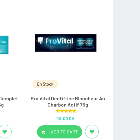
En Stock
 Complet
Pro Vital Dentifrice Blancheur Au
5g
Charbon Actif 75g
Rated
5.00
48.00 DH
out of 5
ADD TO CART