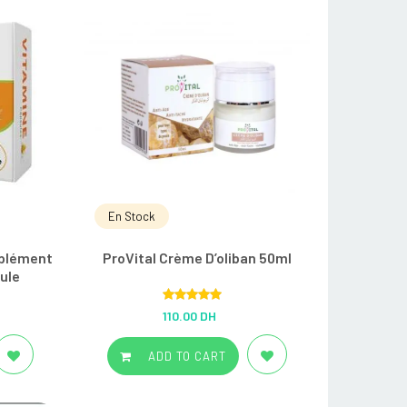
En Stock
mplément
ProVital Crème D’oliban 50ml
ule
Rated
5.00
110.00 DH
out of 5
ADD TO CART