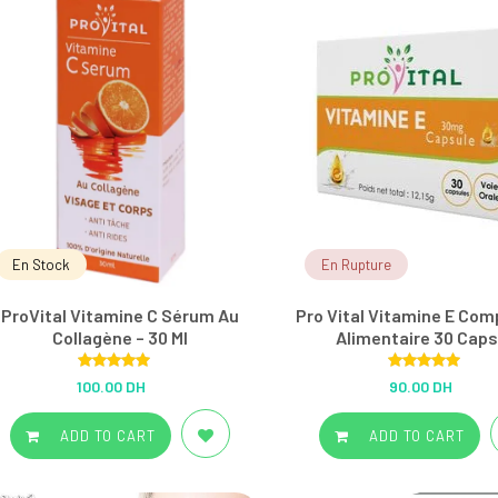
En Stock
En Rupture
ProVital Vitamine C Sérum Au
Pro Vital Vitamine E Co
Collagène – 30 Ml
Alimentaire 30 Caps
Rated
5.00
Rated
5.00
100.00 DH
90.00 DH
out of 5
out of 5
ADD TO CART
ADD TO CART