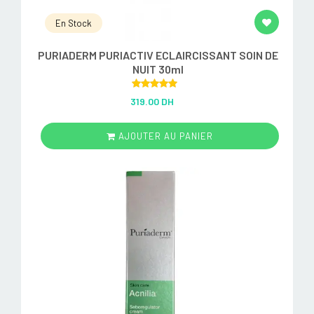
En Stock
PURIADERM PURIACTIV ECLAIRCISSANT SOIN DE
NUIT 30ml
Rated
5.00
319.00 DH
out of 5
AJOUTER AU PANIER