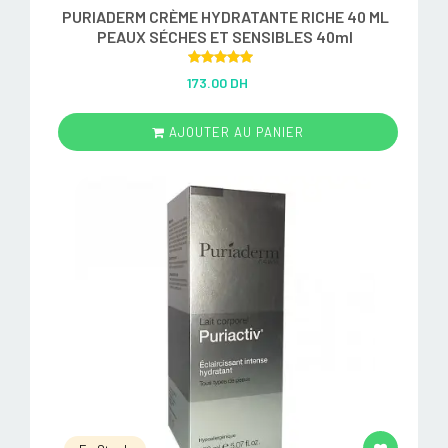
PURIADERM CRÈME HYDRATANTE RICHE 40 ML
PEAUX SÉCHES ET SENSIBLES 40ml
Rated
5.00
173.00 DH
out of 5
AJOUTER AU PANIER