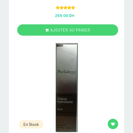
Rated
5.00
259.00 DH
out of 5
AJOUTER AU PANIER
En Stock