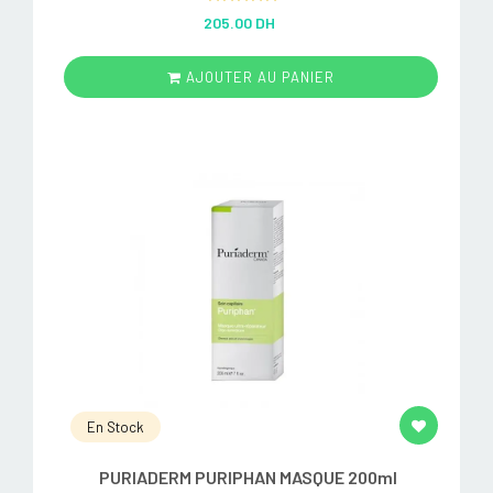
Rated
5.00
205.00 DH
out of 5
AJOUTER AU PANIER
En Stock
PURIADERM PURIPHAN MASQUE 200ml