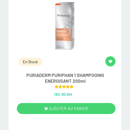
En Stock
PURIADERM PURIPHAN 1 SHAMPOOING
ENERGISANT 200ml
Rated
5.00
192.00 DH
out of 5
AJOUTER AU PANIER