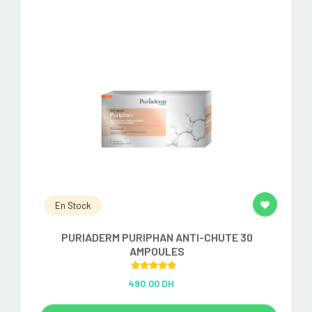
En Stock
PURIADERM PURIPHAN ANTI-CHUTE 30
AMPOULES
Rated
5.00
490.00 DH
out of 5