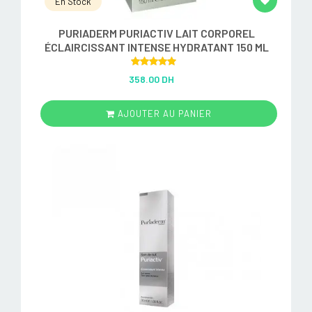
En Stock
PURIADERM PURIACTIV LAIT CORPOREL
ÉCLAIRCISSANT INTENSE HYDRATANT 150 ML
Rated
5.00
358.00 DH
out of 5
AJOUTER AU PANIER