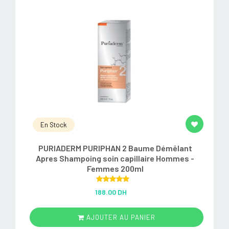
En Stock
PURIADERM PURIPHAN 2 Baume Démêlant
Apres Shampoing soin capillaire Hommes -
Femmes 200ml
Rated
5.00
188.00 DH
out of 5
AJOUTER AU PANIER