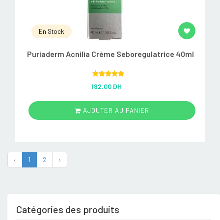
En Stock
Puriaderm Acnilia Crème Seboregulatrice 40ml
Rated
5.00
192.00 DH
out of 5
AJOUTER AU PANIER
‹
1
2
›
Catégories des produits