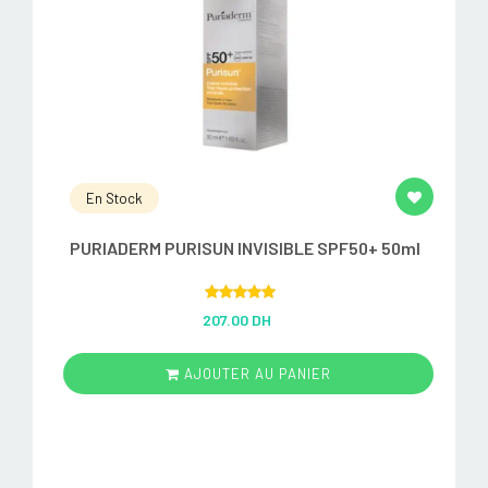
En Stock
PURIADERM PURISUN INVISIBLE SPF50+ 50ml
Rated
5.00
207.00 DH
out of 5
AJOUTER AU PANIER