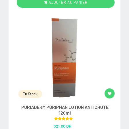
AJOUTER AU PANIER
En Stock
PURIADERM PURIPHAN LOTION ANTICHUTE
120ml
Rated
5.00
321.00 DH
out of 5