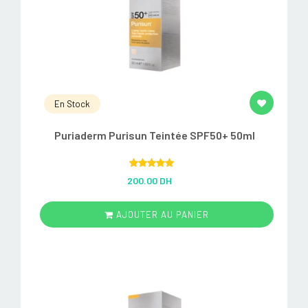
En Stock
Puriaderm Purisun Teintée SPF50+ 50ml
Rated
5.00
200.00 DH
out of 5
AJOUTER AU PANIER