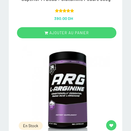
Rated
5.00
390.00 DH
out of 5
AJOUTER AU PANIER
En Stock