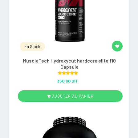
En Stock
MuscleTech Hydroxycut hardcore elite 110
Capsule
Rated
5.00
350.00 DH
out of 5
AJOUTER AU PANIER