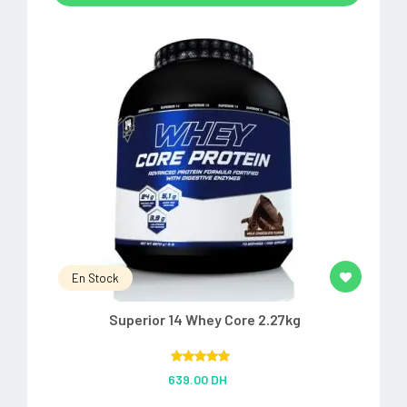
En Stock
Superior 14 Whey Core 2.27kg
Rated
5.00
639.00 DH
out of 5