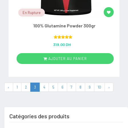
En Rupture
100% Glutamine Powder 300gr
Rated
5.00
319.00 DH
out of 5
AJOUTER AU PANIER
‹
1
2
3
4
5
6
7
8
9
10
›
Catégories des produits