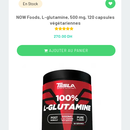
En Stock
NOW Foods, L-glutamine, 500 mg, 120 capsules
végétariennes
Rated
5.00
270.00 DH
out of 5
AJOUTER AU PANIER