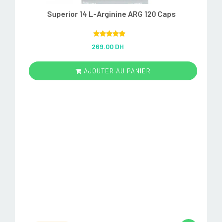
Superior 14 L-Arginine ARG 120 Caps
Rated
5.00
269.00 DH
out of 5
AJOUTER AU PANIER