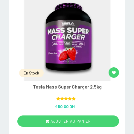
En Stock
Tesla Mass Super Charger 2.5kg
Rated
5.00
450.00 DH
out of 5
AJOUTER AU PANIER