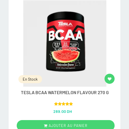
En Stock
TESLA BCAA WATERMELON FLAVOUR 270 G
Rated
5.00
289.00 DH
out of 5
AJOUTER AU PANIER