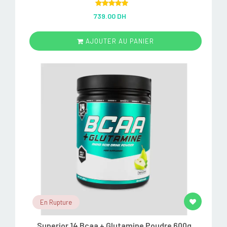
Rated
5.00
739.00 DH
out of 5
AJOUTER AU PANIER
En Rupture
Superior 14 Bcaa + Glutamine Poudre 600g