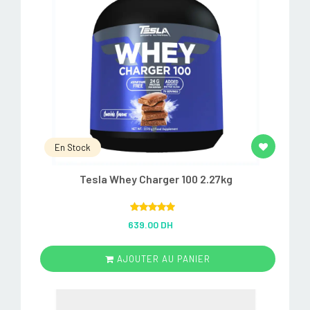
En Stock
Tesla Whey Charger 100 2.27kg
Rated
5.00
639.00 DH
out of 5
AJOUTER AU PANIER