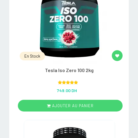
En Stock
Tesla Iso Zero 100 2kg
Rated
5.00
749.00 DH
out of 5
AJOUTER AU PANIER