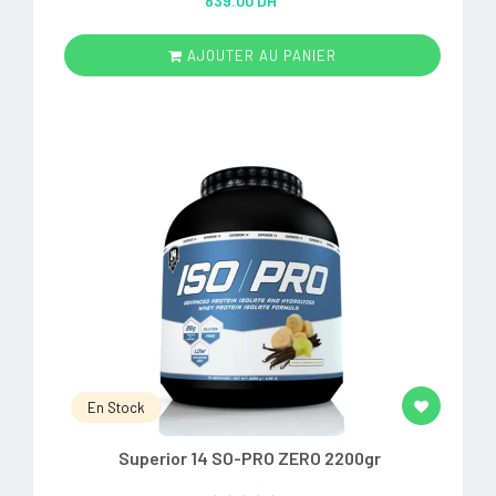
839.00 DH
out of 5
AJOUTER AU PANIER
En Stock
Superior 14 SO-PRO ZERO 2200gr