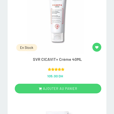
En Stock
SVR CICAVIT+ Crème 40ML
Rated
5.00
105.00 DH
out of 5
AJOUTER AU PANIER