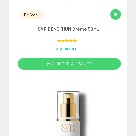
En Stock
SVR DENSITIUM Crème 50ML
Rated
5.00
355.00 DH
out of 5
AJOUTER AU PANIER