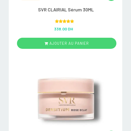
SVR CLAIRIAL Sérum 30ML
Rated
5.00
338.00 DH
out of 5
AJOUTER AU PANIER