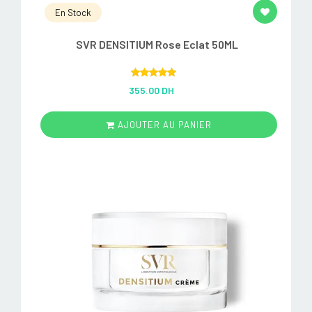
En Stock
SVR DENSITIUM Rose Eclat 50ML
Rated
5.00
355.00 DH
out of 5
AJOUTER AU PANIER