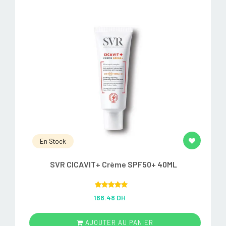
En Stock
SVR CICAVIT+ Crème SPF50+ 40ML
Rated
5.00
168.48 DH
out of 5
AJOUTER AU PANIER