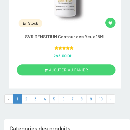
En Stock
SVR DENSITIUM Contour des Yeux 15ML
Rated
5.00
248.00 DH
out of 5
AJOUTER AU PANIER
‹
1
2
3
4
5
6
7
8
9
10
›
Catégories des produits