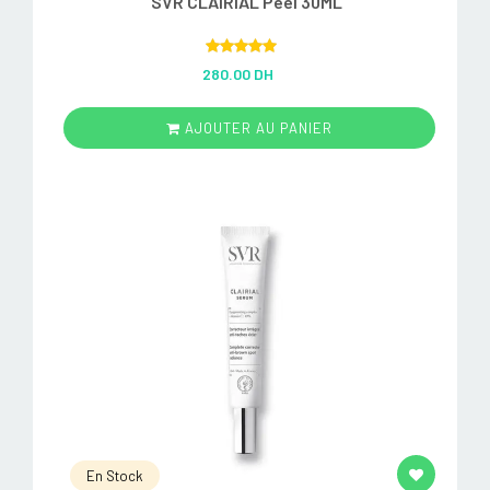
SVR CLAIRIAL Peel 30ML
Rated
5.00
280.00 DH
out of 5
AJOUTER AU PANIER
En Stock