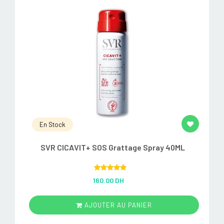
En Stock
SVR CICAVIT+ SOS Grattage Spray 40ML
Rated
5.00
160.00 DH
out of 5
AJOUTER AU PANIER