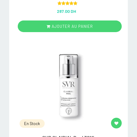
Rated
5.00
287.00 DH
out of 5
AJOUTER AU PANIER
En Stock