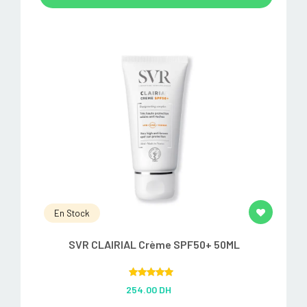
En Stock
SVR CLAIRIAL Crème SPF50+ 50ML
Rated
5.00
254.00 DH
out of 5