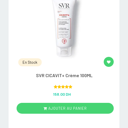
En Stock
SVR CICAVIT+ Crème 100ML
Rated
5.00
158.00 DH
out of 5
AJOUTER AU PANIER