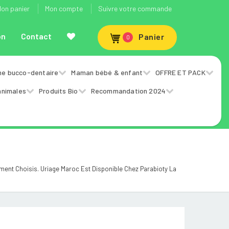
on panier
Mon compte
Suivre votre commande
on
Contact
Panier
0
ne bucco-dentaire
Maman bébé & enfant
OFFRE ET PACK
animales
Produits Bio
Recommandation 2024
nt Choisis. Uriage Maroc Est Disponible Chez Parabioty La