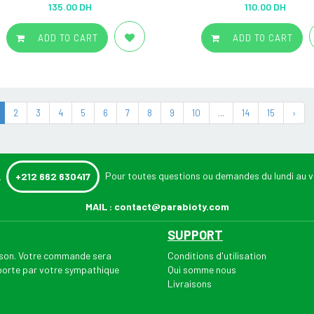
Rated
5.00
Rated
5.00
135.00 DH
110.00 DH
out of 5
out of 5
ADD TO CART
ADD TO CART
2
3
4
5
6
7
8
9
10
...
14
15
›
:
Pour toutes questions ou demandes du lundi au v
+212 662 630417
MAIL :
contact@parabioty.com
SUPPORT
aison. Votre commande sera
Conditions d'utilisation
 porte par votre sympathique
Qui somme nous
Livraisons