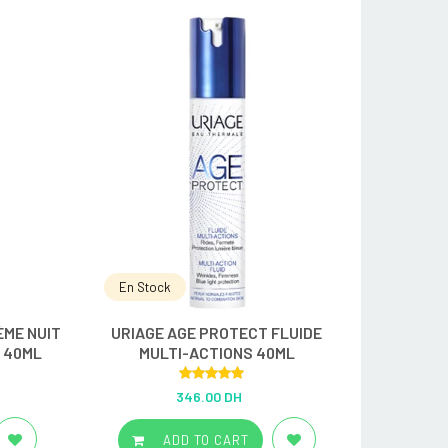
En Stock
ÈME NUIT
URIAGE AGE PROTECT FLUIDE
 40ML
MULTI-ACTIONS 40ML
Rated
5.00
346.00 DH
out of 5
ADD TO CART