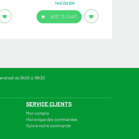
Rated
5.00
140.00 DH
out of 5
ADD TO CART
endredi de 9h00 à 18h30
SERVICE CLIENTS
Mon compte
Historique des commandes
Suivre votre commande