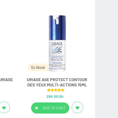
En Stock
URIAGE
URIAGE AGE PROTECT CONTOUR
DES YEUX MULTI-ACTIONS 15ML
Rated
5.00
286.00 DH
out of 5
ADD TO CART