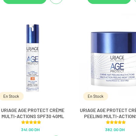
En Stock
En Stock
URIAGE AGE PROTECT CRÈME
URIAGE AGE PROTECT CR
MULTI-ACTIONS SPF30 40ML
PEELING MULTI-ACTION
Rated
5.00
Rated
5.00
341.00 DH
382.00 DH
out of 5
out of 5