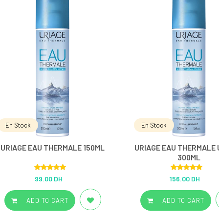
En Stock
En Stock
URIAGE EAU THERMALE 150ML
URIAGE EAU THERMALE 
300ML
Rated
5.00
Rated
5.00
99.00 DH
156.00 DH
out of 5
out of 5
ADD TO CART
ADD TO CART