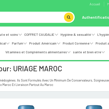
Accueil
M
Authentificati
ute et soins
COFFRET CAUDALIE
Hygiène & sexualité
L'hygiè
ical
Parfum
Produit Américain
Produit Coréenne
Produit 
Vitamines et Compléments alimentaires
sante et bien etre
Pour: URIAGE MAROC
médogènes. Ils Sont Formulés Avec Un Minimum De Conservateurs, Soigneuseme
x Maroc Et Livraison Partout Au Maroc