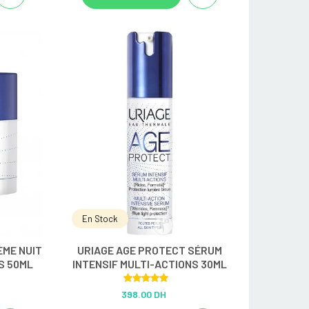
En Stock
ÈME NUIT
URIAGE AGE PROTECT SÉRUM
S 50ML
INTENSIF MULTI-ACTIONS 30ML
Rated
5.00
398.00 DH
out of 5