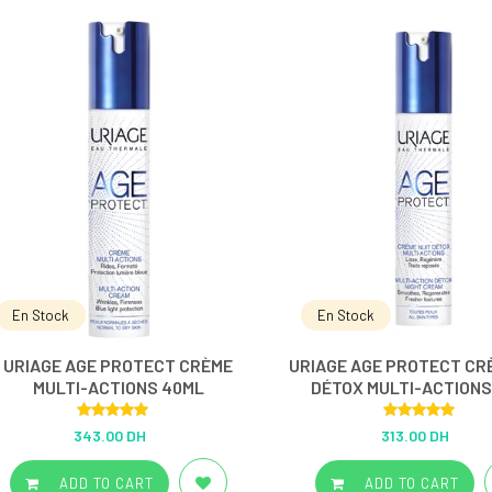
En Stock
En Stock
URIAGE AGE PROTECT CRÈME
URIAGE AGE PROTECT CR
MULTI-ACTIONS 40ML
DÉTOX MULTI-ACTIONS
Rated
5.00
Rated
5.00
343.00 DH
313.00 DH
out of 5
out of 5
ADD TO CART
ADD TO CART