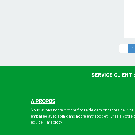
‹
1
SERVICE CLIENT 
A PROPOS
Nous avons notre propre flotte de camionnettes de livr
emballée avec soin dans notre entrepôt et livrée à votre
équipe Parabioty.