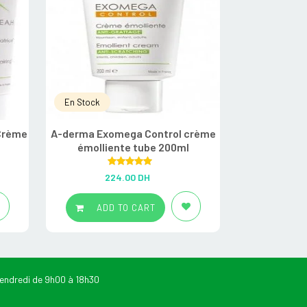
En Stock
En Rupture
 Crème
A-derma Exomega Control crème
A Derma
émolliente tube 200ml
Emol
Rated
5.00
R
224.00
DH
1
out of 5
ADD TO CART
ADD
endredi de 9h00 à 18h30