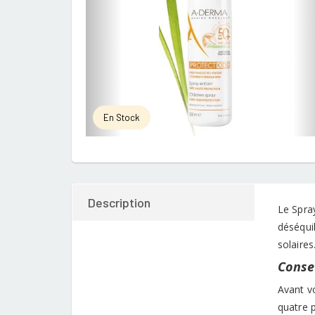
En Stock
Description
Le Spra
déséquil
solaires
Consei
Avant v
quatre p