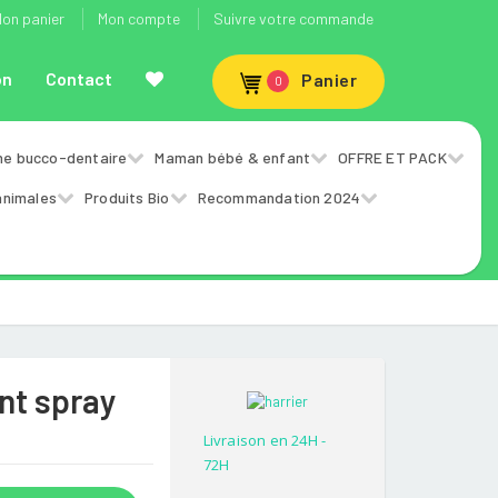
on panier
Mon compte
Suivre votre commande
on
Contact
Panier
0
ne bucco-dentaire
Maman bébé & enfant
OFFRE ET PACK
animales
Produits Bio
Recommandation 2024
nt spray
Livraison en 24H -
72H