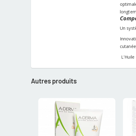
optimale
longtemp
Compo
Un syst
Innovati
cutanée 
L'Huile 
Autres produits