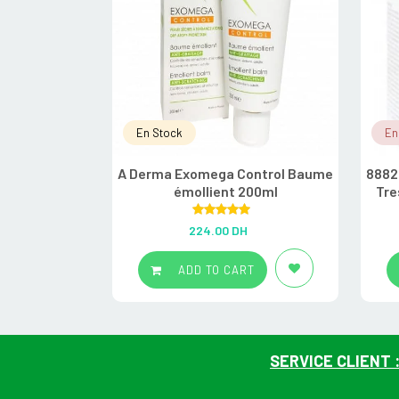
En Stock
En
A Derma Exomega Control Baume
8882
émollient 200ml
Tre
Rated
5.00
224.00
DH
out of 5
ADD TO CART
SERVICE CLIENT 