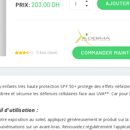
AJOUTER
203.00 DH
PRIX:
COMMANDER MAIN
(
1
Avis client)
1
Rated
3.00
out of
5
based
on
customer
y enfants très haute protection SPF 50+ protège des effets néfastes
rating
ibrée et sécurise les défenses cellulaires face aux UVA**. Car pour les
.
l d'utilisation :
otre exposition au soleil, appliquez généreusement le produit sur
ulvérisations sur un avant-bras. Renouvelez régulièrement l'applicat