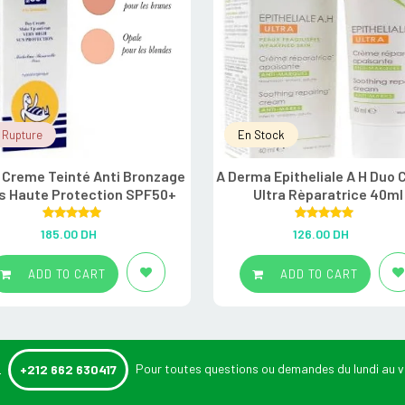
 Rupture
En Stock
 Creme Teinté Anti Bronzage
A Derma Epitheliale A H Duo
s Haute Protection SPF50+
Ultra Rèparatrice 40ml
Rated
5.00
Rated
5.00
185.00
DH
126.00
DH
out of 5
out of 5
ADD TO CART
ADD TO CART
:
Pour toutes questions ou demandes du lundi au v
+212 662 630417