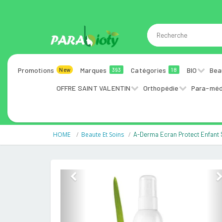
Promotions
Marques
Catégories
BIO
Bea
New
393
18
OFFRE SAINT VALENTIN
Orthopédie
Para-méd
HOME
Beaute Et Soins
A-Derma Ecran Protect Enfant
Previous