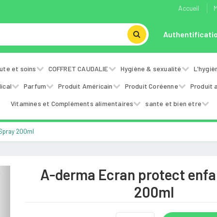
Accueil
M
Authentificati
ute et soins
COFFRET CAUDALIE
Hygiène & sexualité
L'hygiè
ical
Parfum
Produit Américain
Produit Coréenne
Produit 
Vitamines et Compléments alimentaires
sante et bien etre
 Spray 200ml
A-derma Ecran protect enfa
Next
200ml