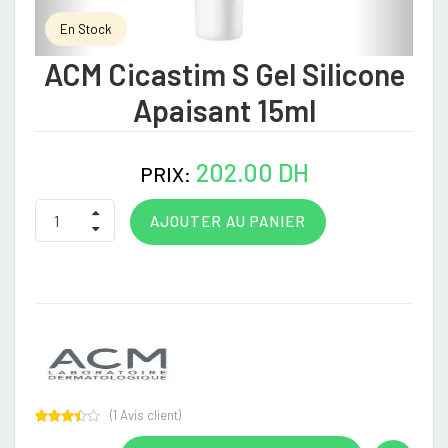
En Stock
ACM Cicastim S Gel Silicone
Apaisant 15ml
202.00 DH
PRIX:
AJOUTER AU PANIER
(
1
Avis client)
Rated
1
3.00