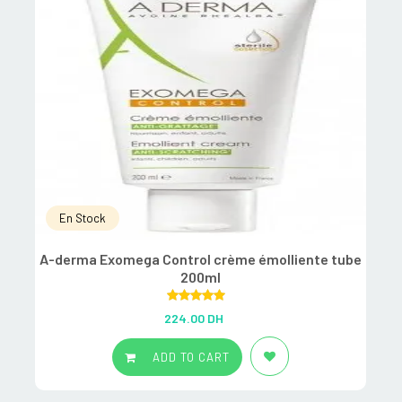
En Stock
A-derma Exomega Control crème émolliente tube
200ml
Rated
5.00
224.00
DH
out of 5
ADD TO CART