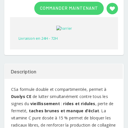
Rated
1
3.00
COMMANDER MAINTENANT
out of
5
based
on
customer
rating
Livraison en 24H - 72H
Description
CSa formule double et compartimentée, permet à
Duolys CE
de lutter simultanément contre tous les
signes du
vieillissement
:
rides et ridules
, perte de
fermeté,
taches brunes et manque d’éclat
. La
vitamine C pure dosée à 15 % permet de bloquer les
radicaux libres, de renforcer la production de collagène