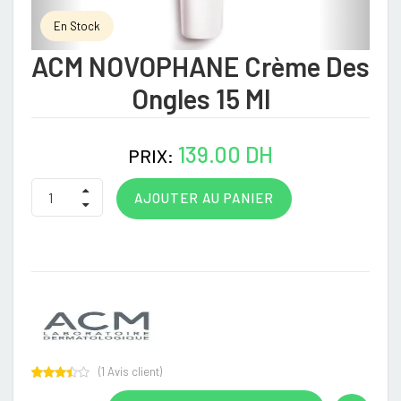
En Stock
ACM NOVOPHANE Crème Des
Ongles 15 Ml
139.00 DH
PRIX:
AJOUTER AU PANIER
(
1
Avis client)
Rated
1
3.00