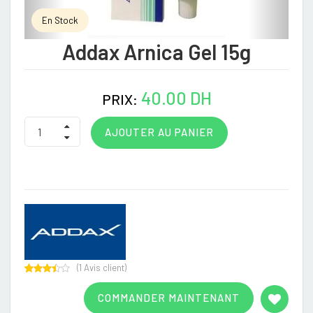
En Stock
Addax Arnica Gel 15g
40.00 DH
PRIX:
AJOUTER AU PANIER
(
1
Avis client)
Rated
1
3.00
COMMANDER MAINTENANT
out of
5