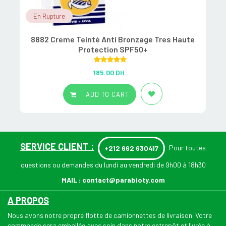
En Rupture
8882 Creme Teinté Anti Bronzage Tres Haute
Protection SPF50+
Rated
5.00
185.00
DH
out of 5
ADD TO CART
SERVICE CLIENT :
Pour toutes
+212 662 630417
questions ou demandes du lundi au vendredi de 9h00 à 18h30
MAIL :
contact@parabioty.com
A PROPOS
Nous avons notre propre flotte de camionnettes de livraison. Votre
commande sera emballée avec soin dans notre entrepôt et livrée à