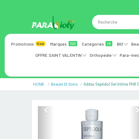
Promotions
Marques
Catégories
BIO
Bea
New
393
18
OFFRE SAINT VALENTIN
Orthopédie
Para-méd
HOME
Beaute Et Soins
Addax Septidol Gel Intime PH8 
Previous