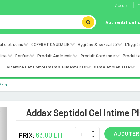
Accueil
M
Authentificati
ute et soins
COFFRET CAUDALIE
Hygiène & sexualité
L'hygiè
ical
Parfum
Produit Américain
Produit Coréenne
Produit 
Vitamines et Compléments alimentaires
sante et bien etre
125ml
Addax Septidol Gel Intime P
Next
AJOUTER
63.00 DH
PRIX: