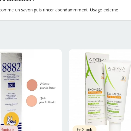
r comme un savon puis rincer abondammment. Usage externe
 Rupture
En Stock