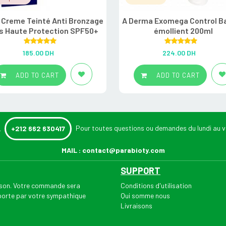
 Creme Teinté Anti Bronzage
A Derma Exomega Control 
s Haute Protection SPF50+
émollient 200ml
Rated
5.00
Rated
5.00
185.00
DH
224.00
DH
out of 5
out of 5
ADD TO CART
ADD TO CART
:
Pour toutes questions ou demandes du lundi au v
+212 662 630417
MAIL :
contact@parabioty.com
SUPPORT
aison. Votre commande sera
Conditions d'utilisation
 porte par votre sympathique
Qui somme nous
Livraisons