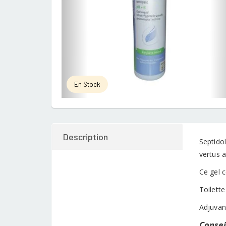
En Stock
Description
Septidol
vertus a
Ce gel 
Toilett
Adjuvan
Conseil