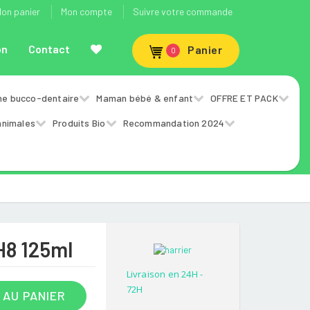
on panier
Mon compte
Suivre votre commande
on
Contact
Panier
0
ne bucco-dentaire
Maman bébé & enfant
OFFRE ET PACK
animales
Produits Bio
Recommandation 2024
H8 125ml
Livraison en 24H -
72H
 AU PANIER