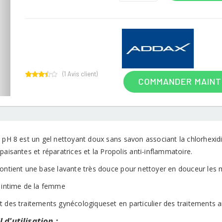
(
1
Avis client)
COMMANDER MAIN
1
Rated
3.00
out of
5
based
on
customer
rating
 pH 8 est un gel nettoyant doux sans savon associant la chlorhexidi
paisantes et réparatrices et la Propolis anti-inflammatoire.
contient une base lavante très douce pour nettoyer en douceur les
e intime de la femme
t des traitements gynécologiqueset en particulier des traitements
 d'utilisation :