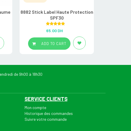
Baume
8882 Stick Label Haute Protection
A Derma Ex
SPF30
émol
Rated
5.00
R
65.00
DH
22
out of 5
ADD TO CART
ADD
endredi de 9h00 à 18h30
SERVICE CLIENTS
Mon compte
Historique des commandes
Suivre votre commande