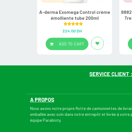
A-derma Exomega Control crème
8882
émolliente tube 200ml
Tre
Rated
5.00
224.00
DH
out of 5
ADD TO CART
SERVICE CLIENT 
A PROPOS
Nous avons notre propre flotte de camionnettes de livr
emballée avec soin dans notre entrepôt et livrée à votre
équipe Parabioty.