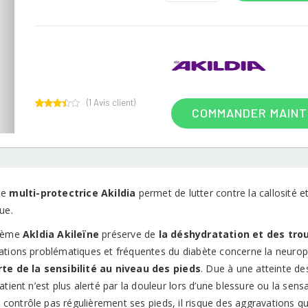
(
1
Avis client)
COMMANDER MAIN
1
Rated
3.00
out of
5
based
on
customer
rating
me
multi-protectrice Akildia
permet de lutter contre la callosité 
ue.
crème
Akldia Akileïne
préserve de
la déshydratation et des trou
ations problématiques et fréquentes du diabète concerne la neurop
te de la sensibilité au niveau des pieds
. Due à une atteinte de
atient n’est plus alerté par la douleur lors d’une blessure ou la se
ne contrôle pas régulièrement ses pieds, il risque des aggravations q