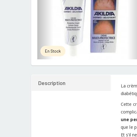
En Stock
Description
La crè
diabétiq
Cette 
complic
une per
que le p
Et s’il 