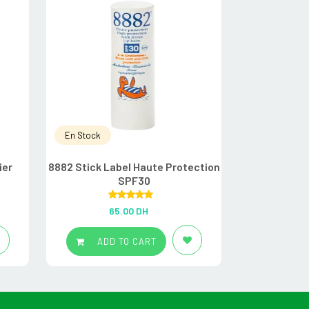
En Stock
En Stock
ier
8882 Stick Label Haute Protection
A Derma Exo
SPF30
émol
Rated
5.00
R
65.00
DH
22
out of 5
ADD TO CART
ADD