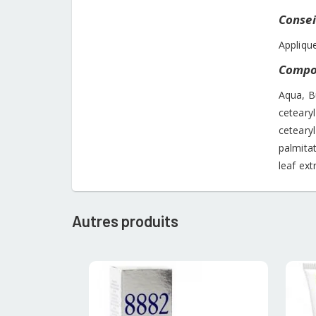
Conseil
Applique
Compos
Aqua, Bu
ceteary
cetearyl
palmitat
leaf ext
Autres produits