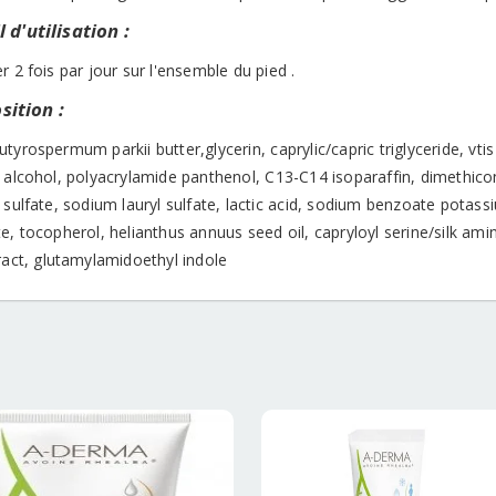
 d'utilisation :
r 2 fois par jour sur l'ensemble du pied
.
ition :
tyrospermum parkii butter,glycerin, caprylic/capric triglyceride, vtis
l alcohol, polyacrylamide panthenol, C13-C14 isoparaffin, dimethico
 sulfate, sodium lauryl sulfate, lactic acid, sodium benzoate potassi
e, tocopherol, helianthus annuus seed oil, capryloyl serine/silk amin
ract, glutamylamidoethyl indole