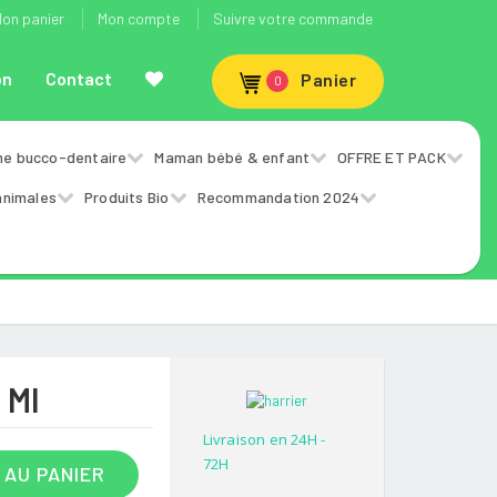
on panier
Mon compte
Suivre votre commande
on
Contact
Panier
0
ne bucco-dentaire
Maman bébé & enfant
OFFRE ET PACK
animales
Produits Bio
Recommandation 2024
 Ml
Livraison en 24H -
72H
 AU PANIER