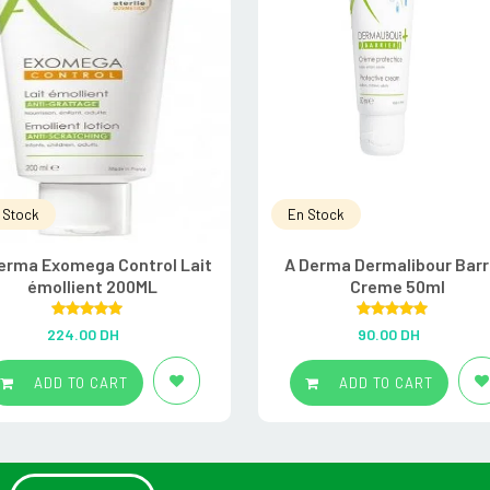
 Stock
En Stock
erma Exomega Control Lait
A Derma Dermalibour Barr
émollient 200ML
Creme 50ml
Rated
5.00
Rated
5.00
224.00
DH
90.00
DH
out of 5
out of 5
ADD TO CART
ADD TO CART