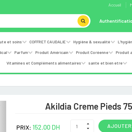
Accueil
M
Authentificati
ute et soins
COFFRET CAUDALIE
Hygiène & sexualité
L'hygiè
ical
Parfum
Produit Américain
Produit Coréenne
Produit 
Vitamines et Compléments alimentaires
sante et bien etre
Akildia Creme Pieds 75
Next
AJOUTER
152.00 DH
PRIX: