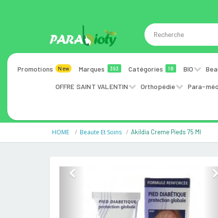
Promotions
Marques
Catégories
BIO
Bea
New
393
18
OFFRE SAINT VALENTIN
Orthopédie
Para-méd
HOME
Beaute Et Soins
Akildia Creme Pieds 75 Ml
Previous