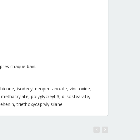
près chaque bain.
hicone, isodecyl neopentanoate, zinc oxide,
 methacrylate, polyglycreyl-3, diisostearate,
ehenin, triethoxycaprylylsilane.