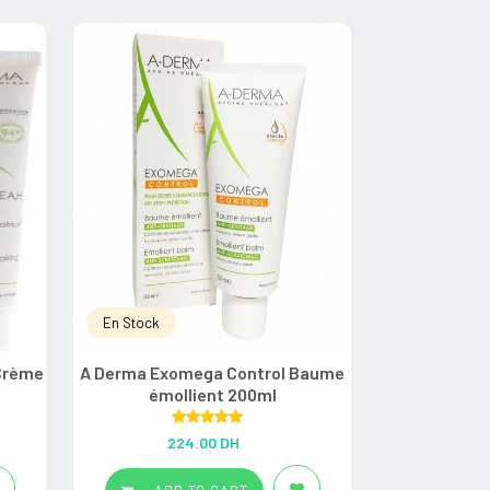
En Stock
En Rupture
 Crème
A Derma Exomega Control Baume
A Derma
émollient 200ml
Emol
Rated
5.00
R
224.00
DH
1
out of 5