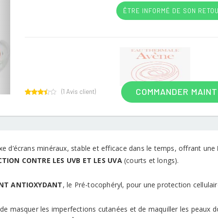
ÊTRE INFORMÉ DE SON RETO
COMMANDER MAIN
(
1
Avis client)
1
Rated
3.00
out of
5
based
on
customer
e d’écrans minéraux, stable et efficace dans le temps, offrant une
rating
TION CONTRE LES UVB ET LES UVA
(courts et longs).
ANT ANTIOXYDANT
, le Pré-tocophéryl, pour une protection cellulair
de masquer les imperfections cutanées et de maquiller les peaux do