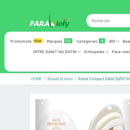
Promotions
Marques
Catégories
BIO
Bea
New
393
18
OFFRE SAINT VALENTIN
Orthopédie
Para-méd
HOME
Beaute Et Soins
Avene Compact Sable Spf50 10
Previous