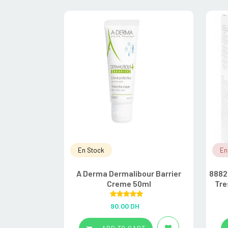
En Stock
En
A Derma Dermalibour Barrier
8882
Creme 50ml
Tre
Rated
5.00
90.00
DH
out of 5