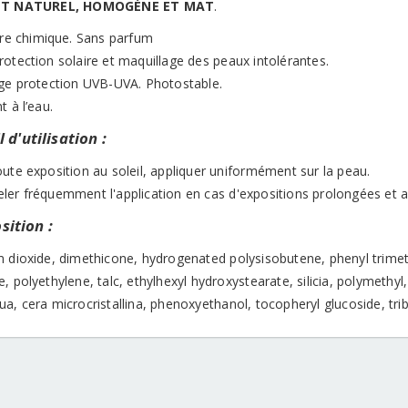
NT NATUREL, HOMOGÈNE ET MAT
.
ltre chimique. Sans parfum
otection solaire et maquillage des peaux intolérantes.
rge protection UVB-UVA. Photostable.
t à l’eau.
 d'utilisation :
ute exposition au soleil, appliquer uniformément sur la peau.
ler fréquemment l'application en cas d'expositions prolongées et a
ition :
m dioxide, dimethicone, hydrogenated polysisobutene, phenyl trimet
, polyethylene, talc, ethylhexyl hydroxystearate, silicia, polymethyl,
a, cera microcristallina, phenoxyethanol, tocopheryl glucoside, trib