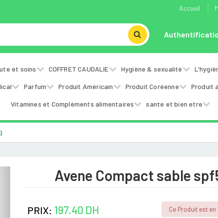
Accueil
M
Authentificati
ute et soins
COFFRET CAUDALIE
Hygiène & sexualité
L'hygiè
ical
Parfum
Produit Américain
Produit Coréenne
Produit 
Vitamines et Compléments alimentaires
sante et bien etre
g
Avene Compact sable spf
Next
197.40 DH
PRIX:
Ce Produit est en