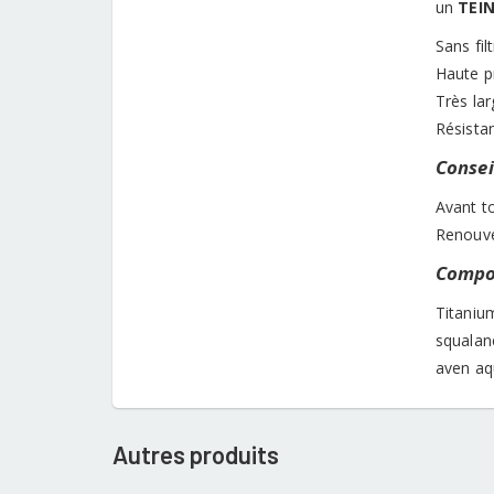
un
TEI
Sans fi
Haute pr
Très la
Résistan
Conseil
Avant to
Renouve
Compos
Titaniu
squalane
aven aqu
Autres produits