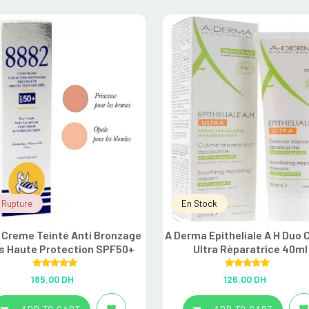
 Rupture
En Stock
 Creme Teinté Anti Bronzage
A Derma Epitheliale A H Duo
s Haute Protection SPF50+
Ultra Rèparatrice 40ml
Rated
5.00
Rated
5.00
185.00
DH
126.00
DH
out of 5
out of 5