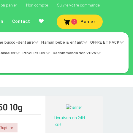
on panier
Mon compte
Suivre votre commande
on
Contact
Panier
0
ne bucco-dentaire
Maman bébé & enfant
OFFRE ET PACK
animales
Produits Bio
Recommandation 2024
50 10g
Livraison en 24H -
72H
 Rupture