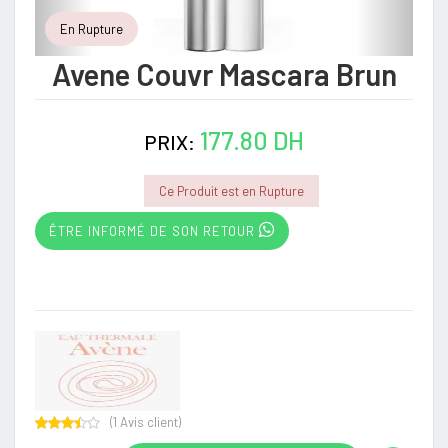
En Rupture
Avene Couvr Mascara Brun
177.80 DH
PRIX:
Ce Produit est en Rupture
ÊTRE INFORMÉ DE SON RETOUR
(
1
Avis client)
Rated
1