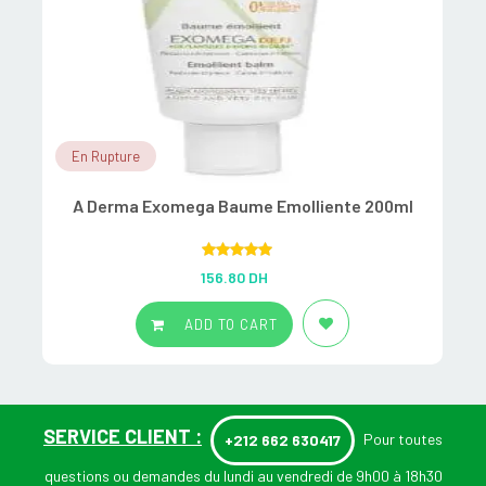
En Rupture
A Derma Exomega Baume Emolliente 200ml
Rated
5.00
156.80
DH
out of 5
ADD TO CART
SERVICE CLIENT :
Pour toutes
+212 662 630417
questions ou demandes du lundi au vendredi de 9h00 à 18h30