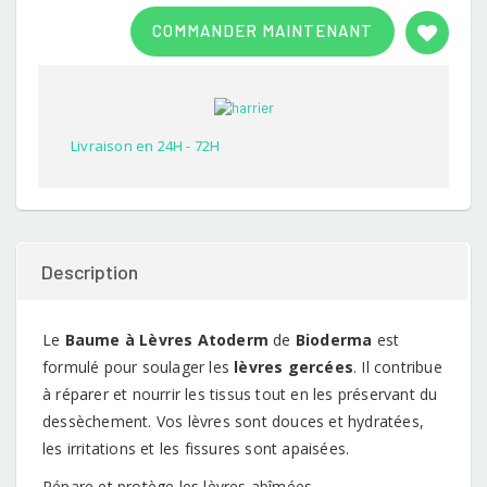
Rated
1
3.00
COMMANDER MAINTENANT
out of
5
based
on
customer
rating
Livraison en 24H - 72H
Description
Le
Baume à Lèvres Atoderm
de
Bioderma
est
formulé pour soulager les
lèvres gercées
. Il contribue
à réparer et nourrir les tissus tout en les préservant du
dessèchement. Vos lèvres sont douces et hydratées,
les irritations et les fissures sont apaisées.
Répare et protège les lèvres abîmées