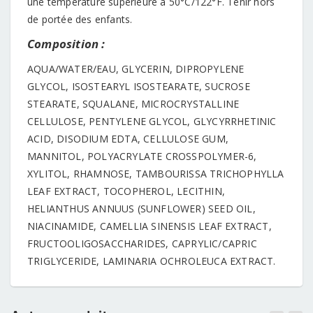
une température supérieure à 50°C/122°F. Tenir hors
de portée des enfants.
Composition :
AQUA/WATER/EAU, GLYCERIN, DIPROPYLENE
GLYCOL, ISOSTEARYL ISOSTEARATE, SUCROSE
STEARATE, SQUALANE, MICROCRYSTALLINE
CELLULOSE, PENTYLENE GLYCOL, GLYCYRRHETINIC
ACID, DISODIUM EDTA, CELLULOSE GUM,
MANNITOL, POLYACRYLATE CROSSPOLYMER-6,
XYLITOL, RHAMNOSE, TAMBOURISSA TRICHOPHYLLA
LEAF EXTRACT, TOCOPHEROL, LECITHIN,
HELIANTHUS ANNUUS (SUNFLOWER) SEED OIL,
NIACINAMIDE, CAMELLIA SINENSIS LEAF EXTRACT,
FRUCTOOLIGOSACCHARIDES, CAPRYLIC/CAPRIC
TRIGLYCERIDE, LAMINARIA OCHROLEUCA EXTRACT.