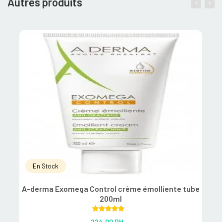
Autres produits
En Stock
A-derma Exomega Control crème émolliente tube
200ml
Rated
5.00
224.00
DH