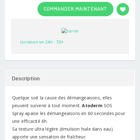
Rated
1
3.00
COMMANDER MAINTENANT
out of
5
based
on
customer
rating
Livraison en 24H - 72H
Description
Quelque soit la cause des démangeaisons, elles
peuvent survenir à tout moment.
Atoderm
SOS
Spray apaise les démangeaisons en 60 secondes pour
une efficacité 6h.
Sa texture ultra légère (émulsion huile dans eau)
apporte une sensation de fraîcheur.