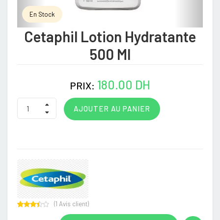
En Stock
Cetaphil Lotion Hydratante
500 Ml
180.00 DH
PRIX:
AJOUTER AU PANIER
(
1
Avis client)
Rated
1
3.00