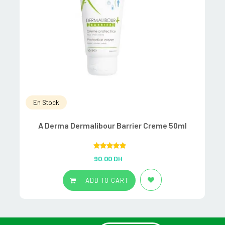
En Stock
A Derma Dermalibour Barrier Creme 50ml
Rated
5.00
90.00
DH
out of 5
ADD TO CART