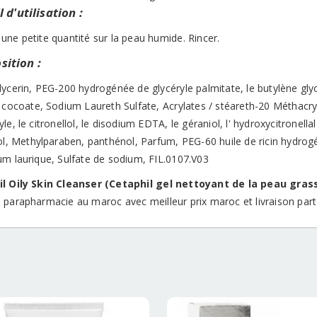
 d'utilisation :
une petite quantité sur la peau humide. Rincer.
ition :
lycerin, PEG-200 hydrogénée de glycéryle palmitate, le butylène gly
l cocoate, Sodium Laureth Sulfate, Acrylates / stéareth-20 Méthac
le, le citronellol, le disodium EDTA, le géraniol, l' hydroxycitronellal
ool, Methylparaben, panthénol, Parfum, PEG-60 huile de ricin hydro
um laurique, Sulfate de sodium, FIL.0107.V03
l Oily Skin Cleanser (Cetaphil gel nettoyant de la peau gra
 parapharmacie au maroc avec meilleur prix maroc et livraison pa