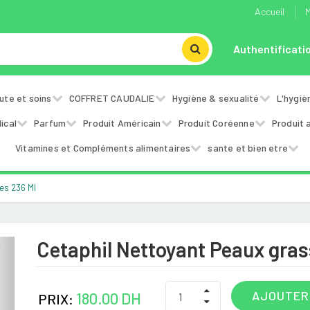
Accueil
M
Authentificati
ute et soins
COFFRET CAUDALIE
Hygiène & sexualité
L'hygiè
ical
Parfum
Produit Américain
Produit Coréenne
Produit 
Vitamines et Compléments alimentaires
sante et bien etre
es 236 Ml
Cetaphil Nettoyant Peaux gras
Next
AJOUTER
180.00 DH
PRIX: