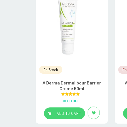
En Stock
En
A Derma Dermalibour Barrier
Creme 50ml
Rated
5.00
90.00
DH
out of 5
ADD TO CART