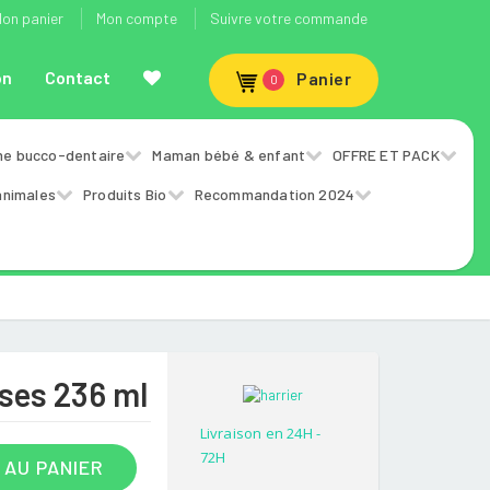
on panier
Mon compte
Suivre votre commande
on
Contact
Panier
0
ne bucco-dentaire
Maman bébé & enfant
OFFRE ET PACK
animales
Produits Bio
Recommandation 2024
ses 236 ml
Livraison en 24H -
72H
 AU PANIER