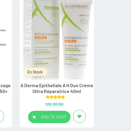
En Stock
En Stock
nzage
A Derma Epitheliale A H Duo Crème
A-derma Exo
F50+
Ultra Rèparatrice 40ml
émollie
Rated
5.00
R
126.00
DH
22
out of 5
ADD TO CART
ADD