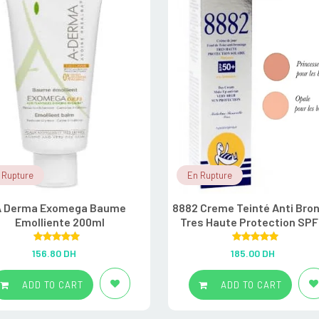
 Rupture
En Rupture
A Derma Exomega Baume
8882 Creme Teinté Anti Bro
Emolliente 200ml
Tres Haute Protection SP
Rated
5.00
Rated
5.00
156.80
DH
185.00
DH
out of 5
out of 5
ADD TO CART
ADD TO CART