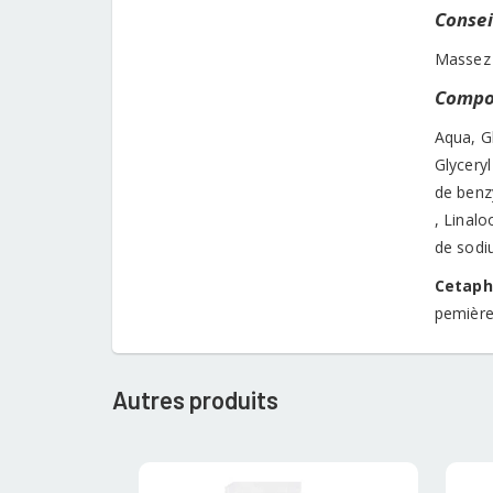
Conseil
Massez 
Compos
Aqua, G
Glycery
de benzy
, Linal
de sodi
Cetaphi
pemière
Autres produits