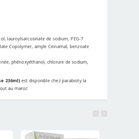
col, lauroylsarcosinate de sodium, PEG-7
rylate Copolymer, amyle Cinnamal, benzoate
génée, phénoxyéthanol, chlorure de sodium,
sse 236ml)
est disponible chez parabioty la
rtout au maroc