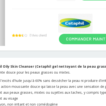
(
1
Avis client)
COMMANDER MAIN
1
Rated
3.00
out of
5
based
on
customer
rating
l Oily Skin Cleanser (Cetaphil gel nettoyant de la peau gras
te douce pour les peaux grasses ou mixtes.
l'excès d'huile jusqu'à 60% sans dessécher la peau ni produire d'irr
e action moussante douce qui laisse la peau avec une sensation de 
t aux peaux grasses, mixtes ou sujettes aux taches, y compris typ
t au visage
von, non irritant et non comédogène