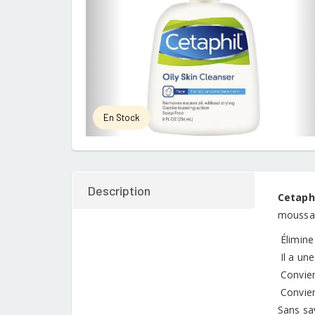
En Stock
Description
Cetaphi
moussan
Élimine 
Il a un
Convien
Convien
Sans sa