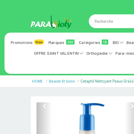
Promotions
Marques
Catégories
BIO
Bea
New
393
18
OFFRE SAINT VALENTIN
Orthopédie
Para-méd
HOME
Beaute Et Soins
Cetaphil Nettoyant Peaux Grass
Previous