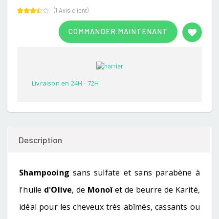
(
1
Avis client)
Rated
1
3.00
COMMANDER MAINTENANT
out of
5
based
on
customer
rating
Livraison en 24H - 72H
Description
Shampooing
sans sulfate et sans parabène à
l'huile
d'Olive
, de
Monoï
et de beurre de Karité,
idéal pour les cheveux très abîmés, cassants ou