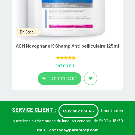
En Stock
ACM Novophane K Shamp Anti pelliculaire 125ml
Rated
5.00
147.00
DH
out of 5
ADD TO CART
SERVICE CLIENT :
Pour toutes
+212 662 630417
questions ou demandes du lundi au vendredi de 9h00 à 18h30
MAIL :
contact@parabioty.com