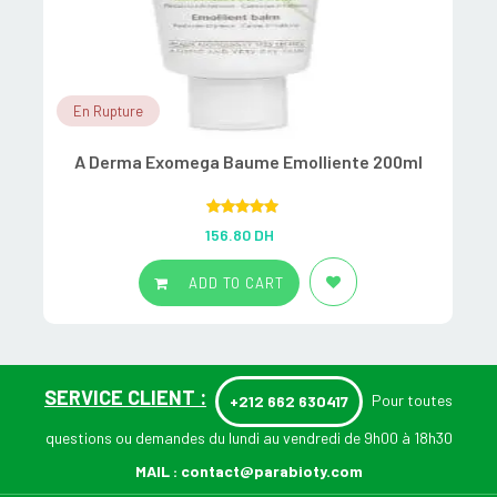
En Rupture
A Derma Exomega Baume Emolliente 200ml
Rated
5.00
156.80
DH
out of 5
ADD TO CART
SERVICE CLIENT :
Pour toutes
+212 662 630417
questions ou demandes du lundi au vendredi de 9h00 à 18h30
MAIL :
contact@parabioty.com