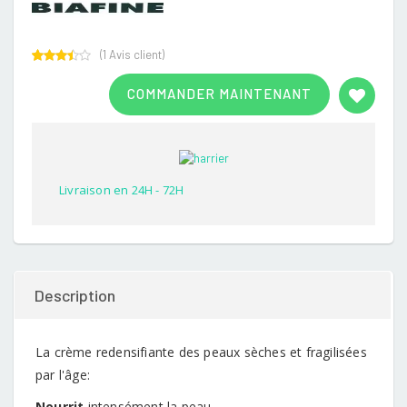
(
1
Avis client)
Rated
1
3.00
COMMANDER MAINTENANT
out of
5
based
on
customer
rating
Livraison en 24H - 72H
Description
La crème redensifiante des peaux sèches et fragilisées
par l'âge:
Nourrit
intensément la peau.