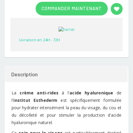
Rated
1
3.00
COMMANDER MAINTENANT
out of
5
based
on
customer
rating
Livraison en 24H - 72H
Description
La
crème anti-rides
à l'
acide hyaluronique
de
l'
institut Esthederm
est spécifiquement formulée
pour hydrater intensément la peau du visage, du cou et
du décolleté et pour stimuler la production d'acide
hyaluronique naturel.
Ce
soin pour le visage
est particulièrement destiné