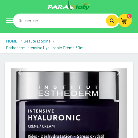
0
Toggle
HOME
Beaute Et Soins
navigation
Esthederm Intensive Hyaluronic Crème 50ml
Previous
Next