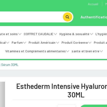
Accueil
M
Authentificati
ute et soins
COFFRET CAUDALIE
Hygiène & sexualité
L'hygiè
ical
Parfum
Produit Américain
Produit Coréenne
Produit 
Vitamines et Compléments alimentaires
sante et bien etre
ic Sérum 30ML
Esthederm Intensive Hyaluro
Next
30ML