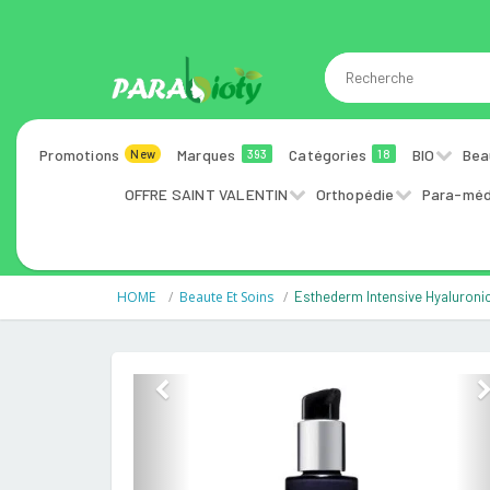
Promotions
Marques
Catégories
BIO
Bea
New
393
18
OFFRE SAINT VALENTIN
Orthopédie
Para-méd
HOME
Beaute Et Soins
Esthederm Intensive Hyaluron
Previous