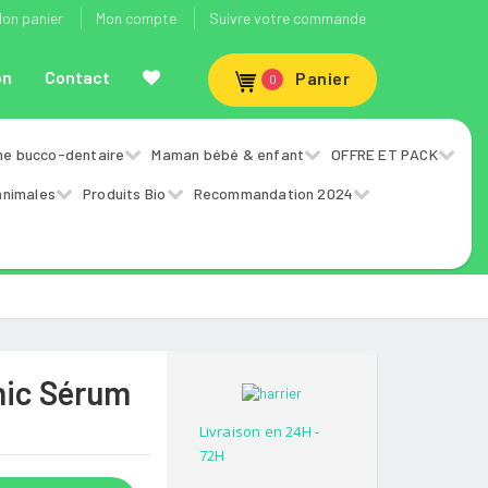
on panier
Mon compte
Suivre votre commande
on
Contact
Panier
0
ne bucco-dentaire
Maman bébé & enfant
OFFRE ET PACK
animales
Produits Bio
Recommandation 2024
nic Sérum
Livraison en 24H -
72H