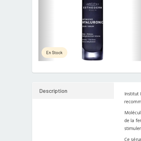
En Stock
Description
Institu
recomma
Molécule
de la f
stimuler
Ce séru