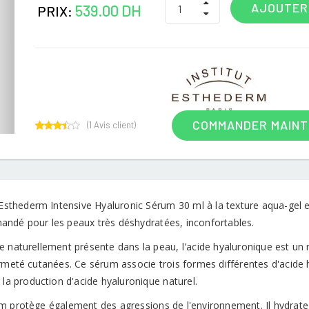
AJOUTER
539.00 DH
PRIX:
COMMANDER MAIN
(
1
Avis client)
1
Rated
3.00
out of
5
based
on
customer
t Esthederm Intensive Hyaluronic Sérum 30 ml à la texture aqua-gel 
rating
ndé pour les peaux très déshydratées, inconfortables.
 naturellement présente dans la peau, l'acide hyaluronique est un r
ermeté cutanées. Ce sérum associe trois formes différentes d'acide
 la production d'acide hyaluronique naturel.
m protège également des agressions de l'environnement. Il hydrate,