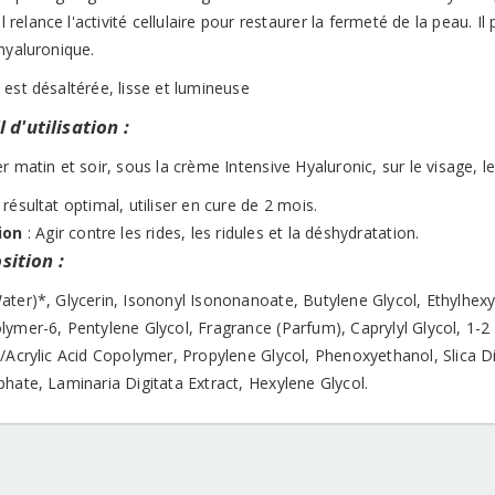
 Il relance l'activité cellulaire pour restaurer la fermeté de la peau. I
hyaluronique.
est désaltérée, lisse et lumineuse
 d'utilisation :
r matin et soir, sous la crème Intensive Hyaluronic, sur le visage, le
résultat optimal, utiliser en cure de 2 mois.
ion
: Agir contre les rides, les ridules et la déshydratation.
ition :
ater)*, Glycerin, Isononyl Isononanoate, Butylene Glycol, Ethylhex
lymer-6, Pentylene Glycol, Fragrance (Parfum), Caprylyl Glycol, 1-2
e/Acrylic Acid Copolymer, Propylene Glycol, Phenoxyethanol, Slica 
hate, Laminaria Digitata Extract, Hexylene Glycol.