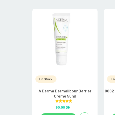
En Stock
En
A Derma Dermalibour Barrier
8882 
Creme 50ml
Rated
5.00
90.00
DH
out of 5