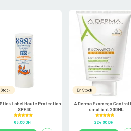
 Stock
En Stock
Stick Label Haute Protection
A Derma Exomega Control 
SPF30
émollient 200ML
Rated
5.00
Rated
5.00
65.00
DH
224.00
DH
out of 5
out of 5