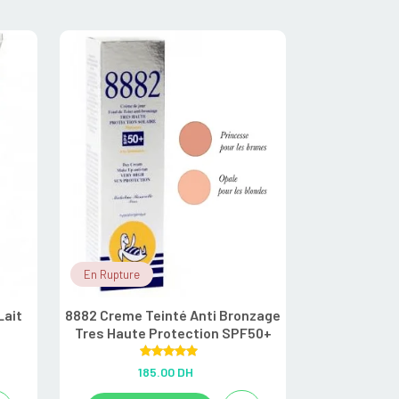
En Rupture
En Stock
Lait
8882 Creme Teinté Anti Bronzage
A-derma Exo
Tres Haute Protection SPF50+
émollie
Rated
5.00
R
185.00
DH
22
out of 5