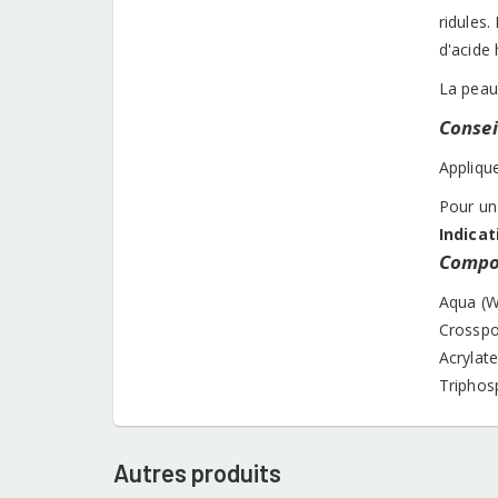
ridules.
d'acide 
La peau 
Conseil
Applique
Pour un 
Indicat
Compos
Aqua (W
Crosspo
Acrylat
Triphosp
Autres produits