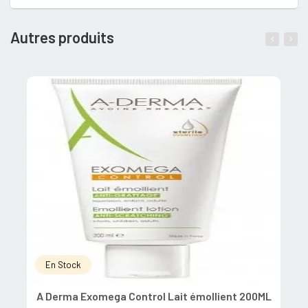
Autres produits
En Stock
A Derma Exomega Control Lait émollient 200ML
A