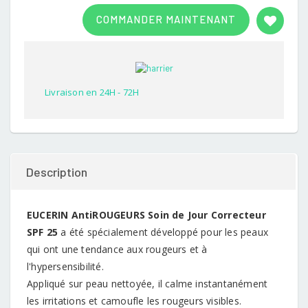
Rated
1
3.00
COMMANDER MAINTENANT
out of
5
based
on
customer
rating
Livraison en 24H - 72H
Description
EUCERIN AntiROUGEURS Soin de Jour Correcteur
SPF 25
a été spécialement développé pour les peaux
qui ont une tendance aux rougeurs et à
l'hypersensibilité.
Appliqué sur peau nettoyée, il calme instantanément
les irritations et camoufle les rougeurs visibles.