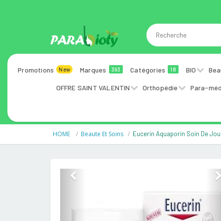
Promotions
Marques
Catégories
BIO
Bea
New
393
18
OFFRE SAINT VALENTIN
Orthopédie
Para-méd
HOME
Beaute Et Soins
Eucerin Aquaporin Soin De Jou
Previous