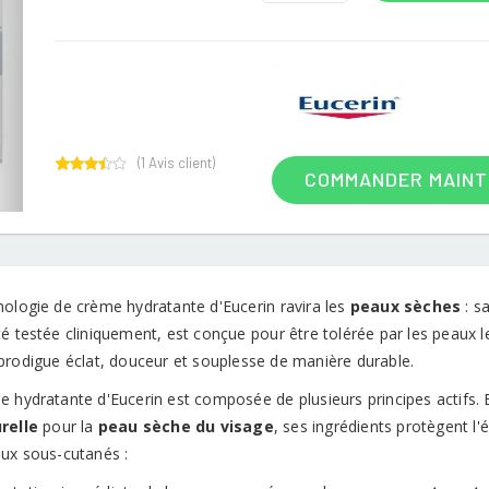
(
1
Avis client)
COMMANDER MAIN
1
Rated
3.00
out of
5
based
on
customer
rating
nologie de crème hydratante d'Eucerin ravira les
peaux sèches
: s
é testée cliniquement, est conçue pour être tolérée par les peaux l
rodigue éclat, douceur et souplesse de manière durable.
e hydratante d'Eucerin est composée de plusieurs principes actifs.
relle
pour la
peau sèche du visage
, ses ingrédients protègent l'é
aux sous-cutanés :