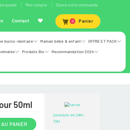
on panier
Mon compte
Suivre votre commande
on
Contact
Panier
0
ne bucco-dentaire
Maman bébé & enfant
OFFRE ET PACK
animales
Produits Bio
Recommandation 2024
Jour 50ml
Livraison en 24H -
72H
 AU PANIER