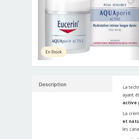
En Stock
Description
La tech
ayant ét
active
p
La crèm
et natu
les can