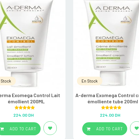
 Stock
En Stock
erma Exomega Control Lait
A-derma Exomega Control 
émollient 200ML
émolliente tube 200ml
Rated
5.00
Rated
5.00
224.00
DH
224.00
DH
out of 5
out of 5
ADD TO CART
ADD TO CART