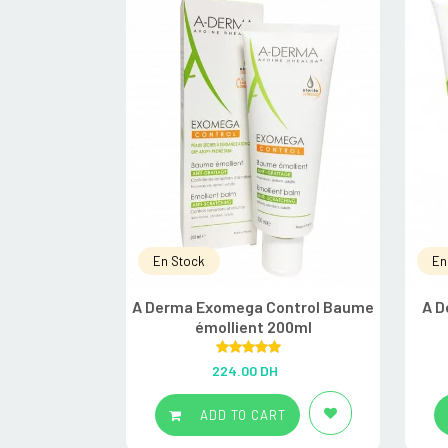
En Stock
En
A Derma Exomega Control Baume
A D
émollient 200ml
Rated
5.00
224.00
DH
out of 5
ADD TO CART