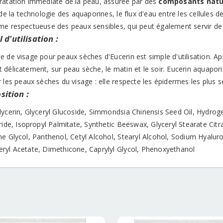
ratation immédiate de la peau, assurée par des
composants natu
 de la technologie des aquaporines, le flux d'eau entre les cellules
me respectueuse des peaux sensibles, qui peut également servir de
 d'utilisation :
 de visage pour peaux sèches d'Eucerin est simple d'utilisation. App
délicatement, sur peau sèche, le matin et le soir. Eucerin aquapori
 les peaux sèches du visage : elle respecte les épidermes les plus s
ition :
lycerin, Glyceryl Glucoside, Simmondsia Chinensis Seed Oil, Hydrog
ride, Isopropyl Palmitate, Synthetic Beeswax, Glyceryl Stearate Cit
e Glycol, Panthenol, Cetyl Alcohol, Stearyl Alcohol, Sodium Hyaluro
ryl Acetate, Dimethicone, Caprylyl Glycol, Phenoxyethanol