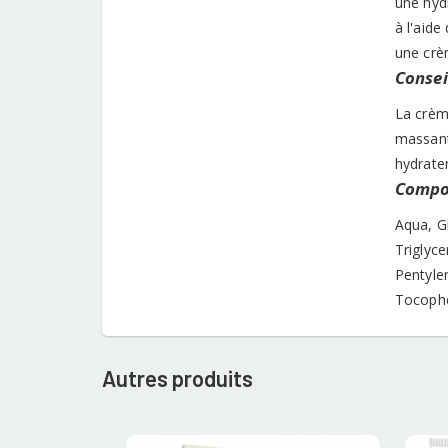
une hyd
à l'aide
une crè
Conseil
La crème
massant 
hydrater
Compos
Aqua, G
Triglyce
Pentylen
Tocophe
Autres produits