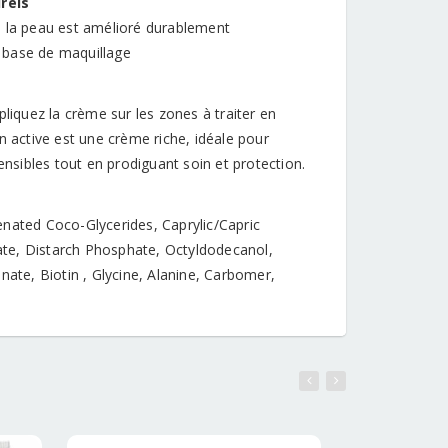
rels
 de la peau est amélioré durablement
 base de maquillage
liquez la crème sur les zones à traiter en
n active est une crème riche, idéale pour
ensibles tout en prodiguant soin et protection.
enated Coco-Glycerides, Caprylic/Capric
rate, Distarch Phosphate, Octyldodecanol,
nate, Biotin , Glycine, Alanine, Carbomer,