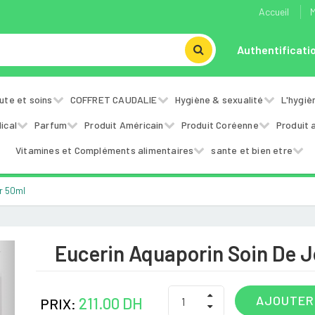
Accueil
M
Authentificati
ute et soins
COFFRET CAUDALIE
Hygiène & sexualité
L'hygiè
ical
Parfum
Produit Américain
Produit Coréenne
Produit 
Vitamines et Compléments alimentaires
sante et bien etre
r 50ml
Eucerin Aquaporin Soin De 
Next
AJOUTER
211.00 DH
PRIX: