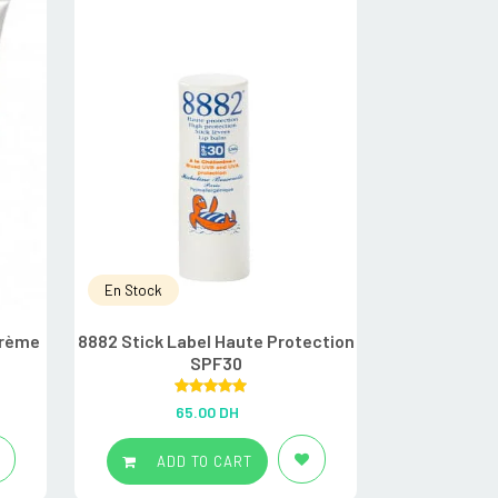
En Stock
En Rupture
crème
8882 Stick Label Haute Protection
8882 Creme T
SPF30
Tres Haute
Rated
5.00
R
65.00
DH
1
out of 5
ADD TO CART
ADD