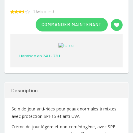
(
1
Avis client)
Rated
1
3.00
COMMANDER MAINTENANT
out of
5
based
on
customer
rating
Livraison en 24H - 72H
Description
Soin de jour anti-rides pour peaux normales à mixtes
avec protection SPF15 et anti-UVA
Crème de jour légère et non comédogène, avec SPF