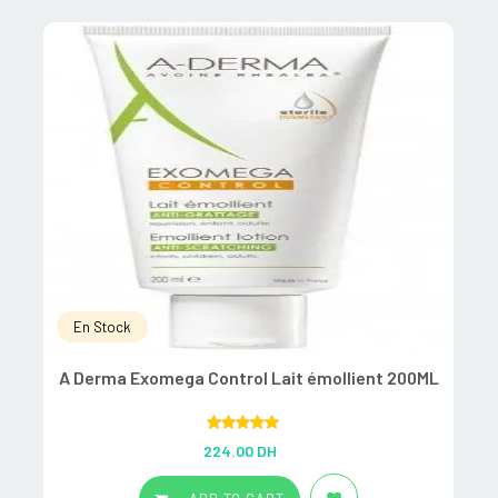
En Stock
A Derma Exomega Control Lait émollient 200ML
Rated
5.00
224.00
DH
out of 5