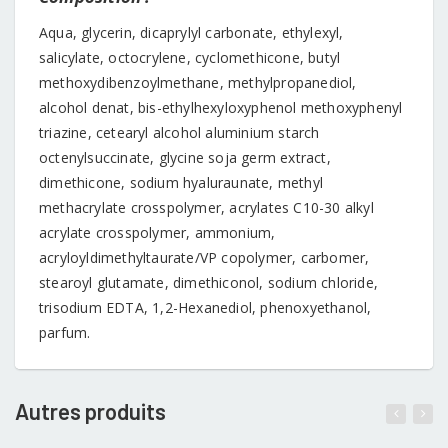
Aqua, glycerin, dicaprylyl carbonate, ethylexyl,
salicylate, octocrylene, cyclomethicone, butyl
methoxydibenzoylmethane, methylpropanediol,
alcohol denat, bis-ethylhexyloxyphenol methoxyphenyl
triazine, cetearyl alcohol aluminium starch
octenylsuccinate, glycine soja germ extract,
dimethicone, sodium hyaluraunate, methyl
methacrylate crosspolymer, acrylates C10-30 alkyl
acrylate crosspolymer, ammonium,
acryloyldimethyltaurate/VP copolymer, carbomer,
stearoyl glutamate, dimethiconol, sodium chloride,
trisodium EDTA, 1,2-Hexanediol, phenoxyethanol,
parfum.
Autres produits