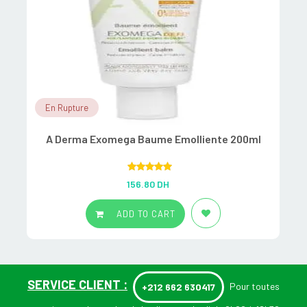
En Rupture
A Derma Exomega Baume Emolliente 200ml
Rated
5.00
156.80
DH
out of 5
ADD TO CART
SERVICE CLIENT :
Pour toutes
+212 662 630417