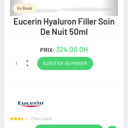
En Stock
Eucerin Hyaluron Filler Soin
De Nuit 50ml
324.00 DH
PRIX:
AJOUTER AU PANIER
(
1
Avis client)
Rated
1
3.00