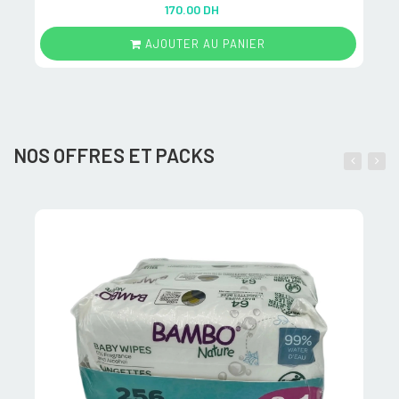
Rated
5.00
170.00 DH
out of 5
AJOUTER AU PANIER
NOS OFFRES ET PACKS