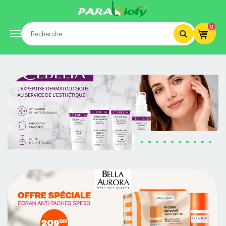
0
Toggle
navigation
PARABIOTY.MA