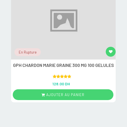
En Rupture
GPH CHARDON MARIE GRAINE 300 MG 100 GELULES
R
Rated
5.00
128.00 DH
out of 5
AJOUTER AU PANIER