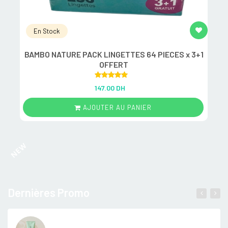
En Stock
BAMBO NATURE PACK LINGETTES 64 PIECES x 3+1
M
OFFERT
Rated
5.00
147.00 DH
out of 5
AJOUTER AU PANIER
NEW
Dernières Promo