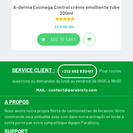
A-derma Exomega Control crème émolliente tube
200ml
Rated
5.00
224.00
DH
out of 5
ADD TO CART
SERVICE CLIENT :
Pour toutes
+212 662 630417
questions ou demandes du lundi au vendredi de 9h00 à 18h30
MAIL :
contact@parabioty.com
A PROPOS
Nous avons notre propre flotte de camionnettes de livraison. Votre
commande sera emballée avec soin dans notre entrepôt et livrée à
votre porte par votre sympathique équipe Parabioty.
SUPPORT