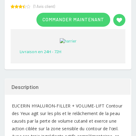
(
1
Avis client)
Rated
1
3.00
COMMANDER MAINTENANT
out of
5
based
on
customer
rating
Livraison en 24H - 72H
Description
EUCERIN HYALURON-FILLER + VOLUME-LIFT Contour
des Yeux agit sur les plis et le relâchement de la peau
causés par la perte de volume cutané et exerce une
action ciblée sur la zone sensible du contour de l'œil.