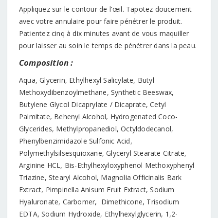
Appliquez sur le contour de l'œil. Tapotez doucement
avec votre annulaire pour faire pénétrer le produit.
Patientez cinq à dix minutes avant de vous maquiller
pour laisser au soin le temps de pénétrer dans la peau.
Composition :
Aqua, Glycerin, Ethylhexyl Salicylate, Butyl
Methoxydibenzoylmethane, Synthetic Beeswax,
Butylene Glycol Dicaprylate / Dicaprate, Cetyl
Palmitate, Behenyl Alcohol, Hydrogenated Coco-
Glycerides, Methylpropanediol, Octyldodecanol,
Phenylbenzimidazole Sulfonic Acid,
Polymethylsilsesquioxane, Glyceryl Stearate Citrate,
Arginine HCL, Bis-Ethylhexyloxyphenol Methoxyphenyl
Triazine, Stearyl Alcohol, Magnolia Officinalis Bark
Extract, Pimpinella Anisum Fruit Extract, Sodium
Hyaluronate, Carbomer, Dimethicone, Trisodium
EDTA, Sodium Hydroxide, Ethylhexylglycerin, 1,2-