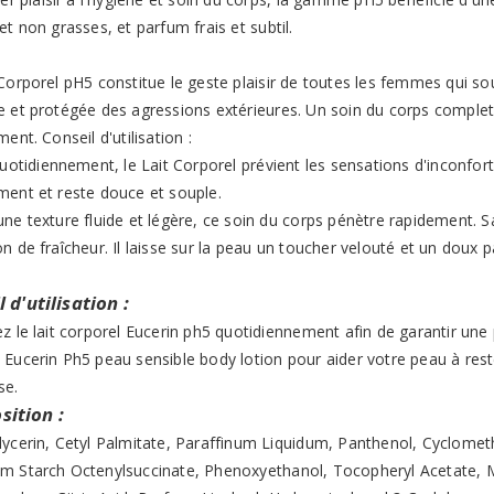
et non grasses, et parfum frais et subtil.
Corporel pH5 constitue le geste plaisir de toutes les femmes qui so
e et protégée des agressions extérieures. Un soin du corps complet
ment. Conseil d'utilisation :
quotidiennement, le Lait Corporel prévient les sensations d'inconfort
ment et reste douce et souple.
une texture fluide et légère, ce soin du corps pénètre rapidement.
n de fraîcheur. Il laisse sur la peau un toucher velouté et un doux 
 d'utilisation :
z le lait corporel Eucerin ph5 quotidiennement afin de garantir une
Eucerin Ph5 peau sensible body lotion pour aider votre peau à reste
se.
ition :
lycerin, Cetyl Palmitate, Paraffinum Liquidum, Panthenol, Cyclometh
m Starch Octenylsuccinate, Phenoxyethanol, Tocopheryl Acetate, 