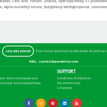
araben, Citric Acid, Parfum, Linalool, Hydroxyisohexyl 3-Cyclohexe
ate, Alpha-isomethyl Ionone, Butylphenyl Methylpropional, Limonene
:
Pour toutes questions ou demandes du lundi au v
+212 662 630417
MAIL :
contact@parabioty.com
SUPPORT
aison. Votre commande sera
Conditions d'utilisation
 porte par votre sympathique
Qui somme nous
Livraisons