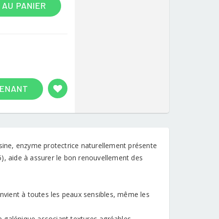
 AU PANIER
TENANT
psine, enzyme protectrice naturellement présente
H5), aide à assurer le bon renouvellement des
vient à toutes les peaux sensibles, même les
ne galénique associant textures agréables,