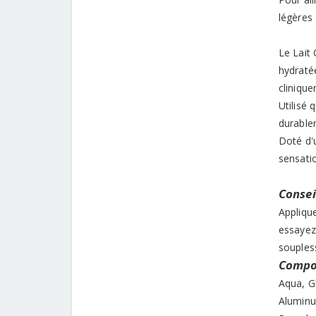
légères 
Le Lait 
hydraté
clinique
Utilisé 
durable
Doté d'
sensatio
Conseil
Applique
essayez 
souples
Compos
Aqua, G
Aluminu