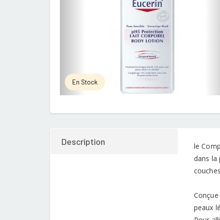
En Stock
Description
le Comp
dans la 
couches
Conçue 
peaux l
Pour all