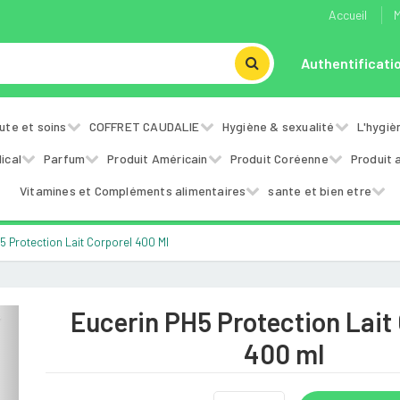
Accueil
M
Authentificati
ute et soins
COFFRET CAUDALIE
Hygiène & sexualité
L'hygiè
ical
Parfum
Produit Américain
Produit Coréenne
Produit 
Vitamines et Compléments alimentaires
sante et bien etre
5 Protection Lait Corporel 400 Ml
Eucerin PH5 Protection Lait
Next
400 ml