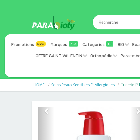
Promotions
Marques
Catégories
BIO
Bea
New
393
18
OFFRE SAINT VALENTIN
Orthopédie
Para-méd
HOME
Soins Peaux Sensibles Et Allergiques
Eucerin PH
Previous