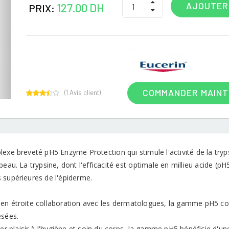
AJOUTER
127.00 DH
PRIX:
COMMANDER MAIN
(
1
Avis client)
1
Rated
3.00
out of
5
based
on
customer
lexe breveté pH5 Enzyme Protection qui stimule l'activité de la try
rating
peau. La trypsine, dont l'efficacité est optimale en millieu acide (p
 supérieures de l'épiderme.
en étroite collaboration avec les dermatologues, la gamme pH5 con
ésées.
ier plaisir à l'hygiène et soin du corps, la gamme pH5 bénéficie d'u