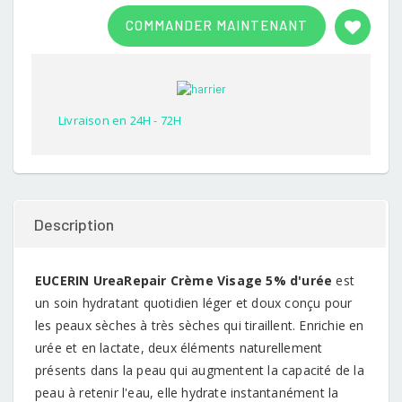
Rated
1
3.00
COMMANDER MAINTENANT
out of
5
based
on
customer
rating
Livraison en 24H - 72H
Description
EUCERIN UreaRepair Crème Visage 5% d'urée
est
un soin hydratant quotidien léger et doux conçu pour
les peaux sèches à très sèches qui tiraillent. Enrichie en
urée et en lactate, deux éléments naturellement
présents dans la peau qui augmentent la capacité de la
peau à retenir l'eau, elle hydrate instantanément la