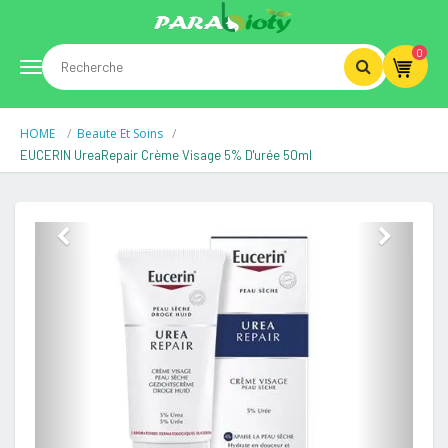
0
Toggle
HOME
Beaute Et Soins
navigation
EUCERIN UreaRepair Crème Visage 5% D'urée 50ml
Previous
Next