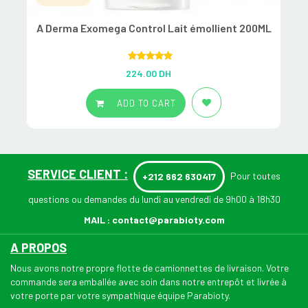
A Derma Exomega Control Lait émollient 200ML
Rated
5.00
224.00
DH
out of 5
ADD TO CART
SERVICE CLIENT :
Pour toutes
+212 662 630417
questions ou demandes du lundi au vendredi de 9h00 à 18h30
MAIL :
contact@parabioty.com
A PROPOS
Nous avons notre propre flotte de camionnettes de livraison. Votre
commande sera emballée avec soin dans notre entrepôt et livrée à
votre porte par votre sympathique équipe Parabioty.